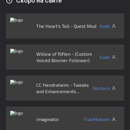
Скоро на сайте
The Heart's Toll - Quest Mod
Evait
Willow of Riften - (Custom
Evait
Voiced Bosmer Follower)
CC Hendraheim - Tweaks
Nocturn
and Enhancements
(HenTE)
Imaginator
TrueAkatosh