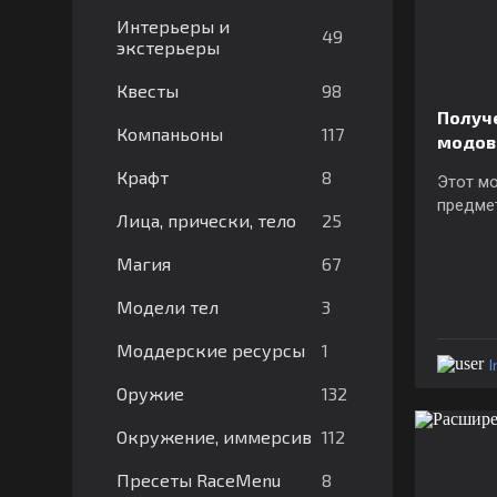
Интерьеры и
49
экстерьеры
98
Квесты
Получ
117
Компаньоны
модо
8
Крафт
Этот м
предмет
25
Лица, прически, тело
67
Магия
3
Модели тел
1
Моддерские ресурсы
I
132
Оружие
112
Окружение, иммерсив
8
Пресеты RaceMenu