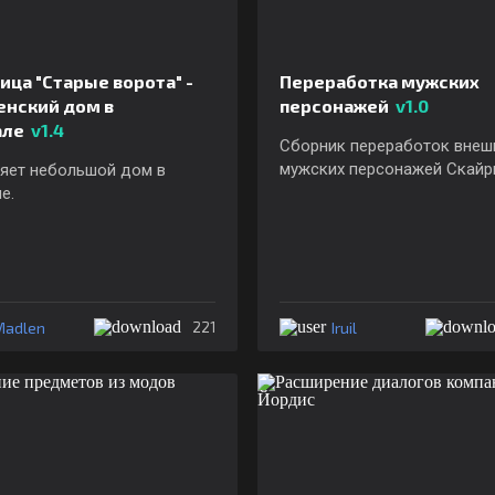
ца "Старые ворота" -
Переработка мужских
енский дом в
персонажей
v1.0
але
v1.4
Сборник переработок внеш
мужских персонажей Скайр
яет небольшой дом в
е.
Madlen
Iruil
221