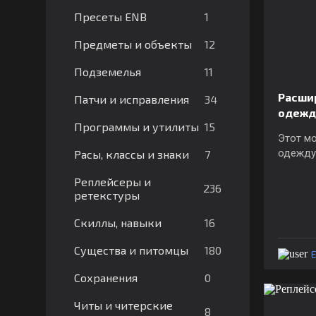
1
Пресеты ENB
12
Предметы и объекты
11
Подземелья
Расши
34
Патчи и исправления
одеж
15
Программы и утилиты
Этот мо
одежду
7
Расы, классы и знаки
Реплейсеры и
236
ретекстуры
16
Скиллы, навыки
180
Существа и питомцы
E
0
Сохранения
Читы и читерские
8