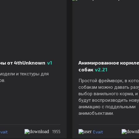
ны от 4thUnknown
v1
Анимированное кормл
собак
v2.21
модели и текстуры для
ов.
Простой фреймворк, в кот
собакам можно давать раз
выбор ванильного корма, и
будут воспроизводить нов
анимацию с поддельными
анимобъектами.
vait
Evait
1955