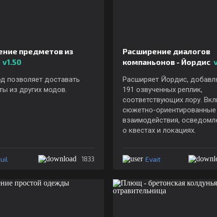
ение предметов из
Расширение диалогов
в
v1.50
компаньонов - Йордис
v
од позволяет доставать
Расширяет Йордис, добавл
ы из других модов.
191 озвученных реплик,
соответствующих лору. Вк
сюжетно-ориентированные
взаимодействия, осведомл
о квестах и локациях.
ruil
Evait
1833