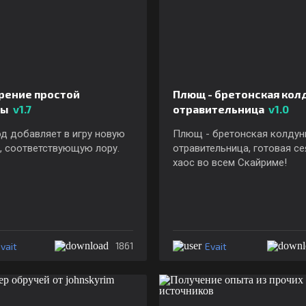
рение простой
Плющ - бретонская кол
ды
v1.7
отравительница
v1.0
д добавляет в игру новую
Плющ - бретонская колдун
, соответствующую лору.
отравительница, готовая се
хаос во всем Скайриме!
vait
Evait
1861