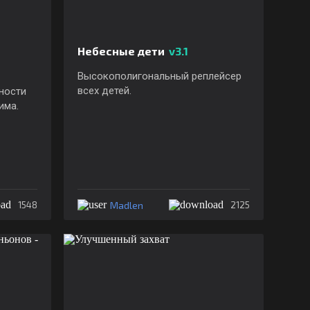
Небесные дети
v3.1
Высокополигональный реплейсер
всех детей.
ности
има.
Madlen
1548
2125