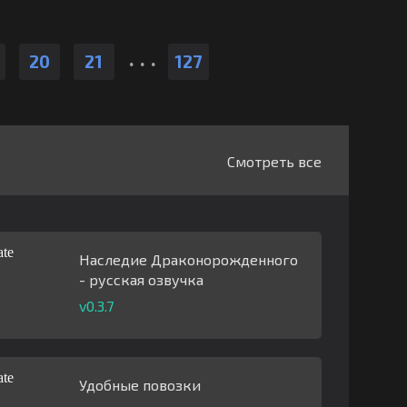
.
.
.
20
21
127
Смотреть все
Наследие Драконорожденного
- русская озвучка
v0.3.7
Удобные повозки