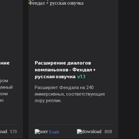
ение
Расширение диалогов
компаньонов - Фендал +
русская озвучка
v1.1
ором
умный
Расширяет Фендала на 240
 они
иммерсивных, соответствующих
ую
лору реплик.
Evait
573
808