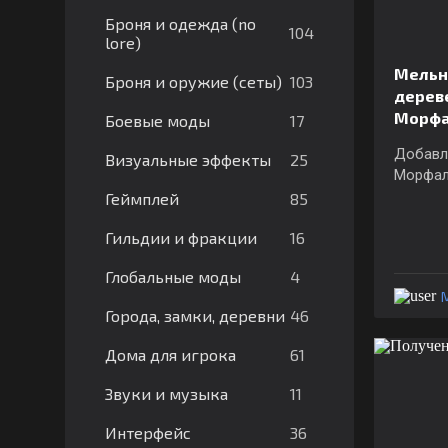
Броня и одежда (no
104
lore)
Мельни
103
Броня и оружие (сеты)
дерев
Морф
17
Боевые моды
Добавл
25
Визуальные эффекты
Морфал
85
Геймплей
16
Гильдии и фракции
4
Глобальные моды
46
Города, замки, деревни
61
Дома для игрока
11
Звуки и музыка
36
Интерфейс