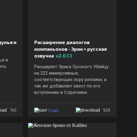
дунья и
Расширение диалогов
компаньонов - Эрик + русская
озвучка
v2.0.1.1
ья и
ять
Расширяет Эрика Грозного Убийцу
на 222 иммерсивные,
соответствующих лору реплики, а
так же добавляет квест по его
вступлению в Соратники.
Evait
745
926