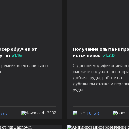
йсер обручей от
Получение опыта из пр
kyrim
v1.16
источников
v1.3.0
 ремейк всех ванильных
С данной модификацией в
.
сможете получать опыт при
добыче руды, работе на
дубильном станке и перепл
руды.
vait
TOFSIR
2082