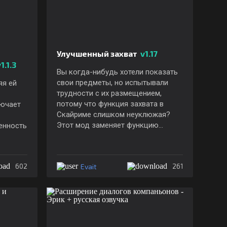
Улучшенный захват
v1.17
1.1.3
Вы когда-нибудь хотели показать
свои предметы, но испытывали
яя ей
трудности с их размещением,
потому что функция захвата в
лючает
Скайриме слишком неуклюжая?
Этот мод заменяет функцию
енность
захвата на улучшенную версию,
которая также позволяет вращать
и перемещать предмет.
Evait
602
261