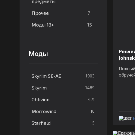
предметы
7
Прочее
15
Моды 18+
Репле
Моды
johns
Полный
обручей
Skyrim SE-AE
1903
Skyrim
1489
Oblivion
471
Morrowind
10
E
Starfield
5