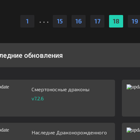
.
.
.
1
15
16
17
18
19
ледние обновления
Смертоносные драконы
v7.2.6
Наследие Драконорожденного