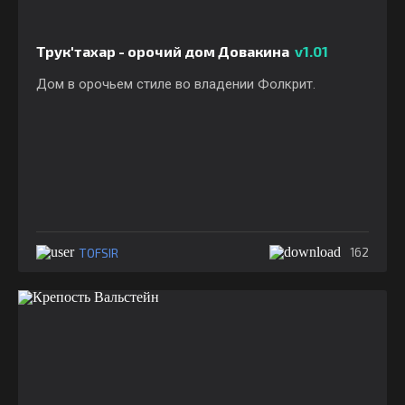
Трук'тахар - орочий дом Довакина
v1.01
Дом в орочьем стиле во владении Фолкрит.
TOFSIR
162