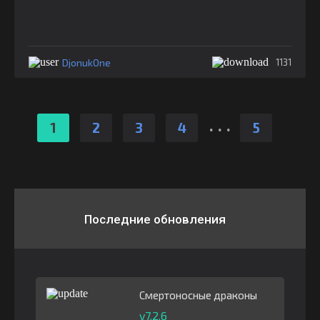
DjonukOne
1131
.
.
.
1
2
3
4
5
Последние обновления
Смертоносные драконы
v7.2.6