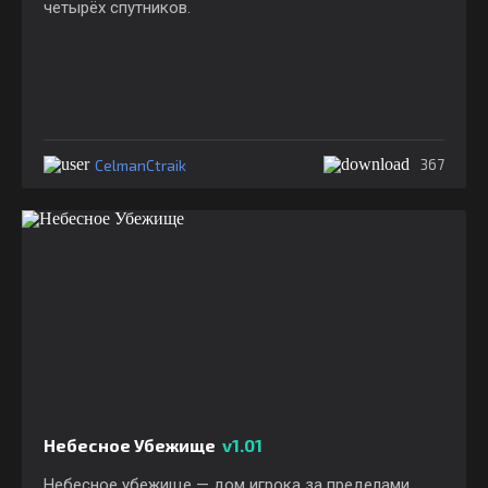
четырёх спутников.
CelmanCtraik
367
Небесное Убежище
v1.01
Небесное убежище — дом игрока за пределами