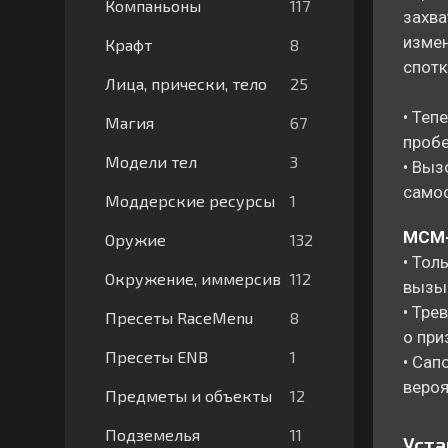
117
Компаньоны
захва
измен
8
Крафт
спотк
25
Лица, прически, тело
• Теп
67
Магия
пробе
3
Модели тел
• Выз
самос
1
Моддерские ресурсы
МСМ-
132
Оружие
• Тол
112
Окружение, иммерсив
вызыв
• Тре
8
Пресеты RaceMenu
о при
1
Пресеты ENB
• Сап
вероя
12
Предметы и объекты
11
Подземелья
Уста