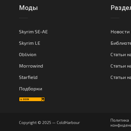
Моды
Разде
Skyrim SE-AE
Новости
Skyrim LE
Библиот
Oblivion
Статьи н
Morrowind
Статьи на
Starfield
Статьи н
Подборки
Политика
Copyright © 2025 — ColdHarbour
конфиден