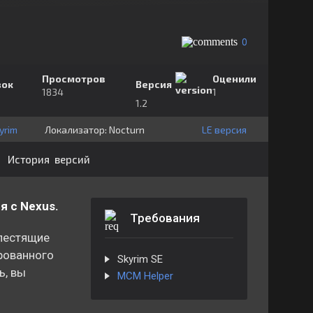
0
Просмотров
Оценили
зок
Версия
1834
1
1.2
yrim
Локализатор:
⁣⁣⁣Nocturn
LE версия
История версий
 с Nexus.
Требования
блестящие
рованного
Skyrim SE
ь, вы
MCM Helper