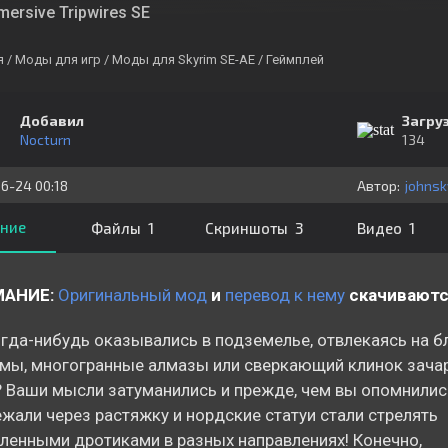
mersive Tripwires SE
я
/ Моды для игр
/ Моды для Skyrim SE-AE
/ Геймплей
Добавил
Загру
Nocturn
134
6-24 00:18
Автор:
johnsk
ние
Файлы 1
Скриншоты 3
Видео 1
МАНИЕ:
Оригинальный мод
и
перевод к нему
скачиваются
гда-нибудь оказывались в подземелье, отвлекаясь на 
мы, многогранные алмазы или сверкающий клинок зача
 Ваши мысли затуманились и прежде, чем вы опомнилис
жали через растяжку и нордские статуи стали стрелять
ленными дротиками в разных направлениях! Конечно,