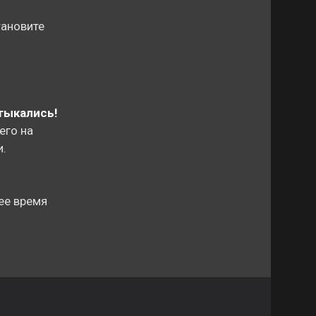
тановите
тыкались!
его на
и.
ее время