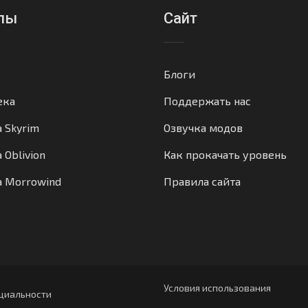
лы
Сайт
Блоги
ека
Поддержать нас
а Skyrim
Озвучка модов
 Oblivion
Как прокачать уровень
а Morrowind
Правила сайта
Условия использования
циальности