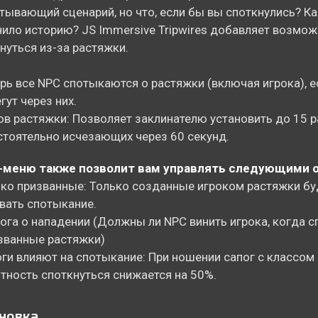
тывающий сценарий, но что, если бы вы споткнулись? Ка
ило историю? JS Immersive Tripwires добавляет возмо
нуться из-за растяжки.
ерь все NPC спотыкаются о растяжки (включая игрока), е
гут через них.
ов растяжки: Позволяет заклинателю установить до 15 р
тоятельно исчезающих через 60 секунд.
меню также позволит вам управлять следующими 
ько призванные: Только созданные игроком растяжки бу
ать спотыкание.
вога о нападении (Должны ли NPC винить игрока, когда 
званные растяжки)
оги влияют на спотыкание: При ношении сапог с классом
тность споткнуться снижается на 50%.
новка