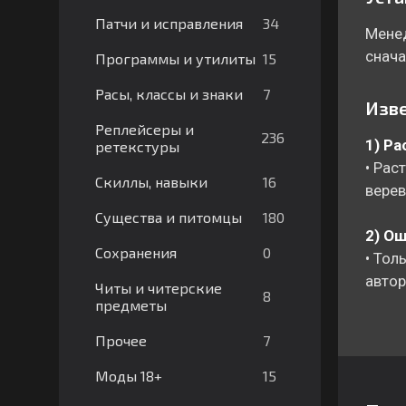
34
Патчи и исправления
Менед
снач
15
Программы и утилиты
7
Расы, классы и знаки
Изве
Реплейсеры и
236
1) Р
ретекстуры
• Рас
16
Скиллы, навыки
верев
180
Существа и питомцы
2) О
0
Сохранения
• Тол
автор
Читы и читерские
8
предметы
7
Прочее
15
Моды 18+