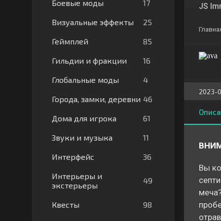
17
Боевые моды
JS Im
25
Визуальные эффекты
Главна
85
Геймплей
16
Гильдии и фракции
4
Глобальные моды
2023-0
46
Города, замки, деревни
Описа
61
Дома для игрока
11
Звуки и музыка
ВНИ
36
Интерфейс
Вы ко
Интерьеры и
септи
49
экстерьеры
меча?
98
Квесты
пробе
отрав