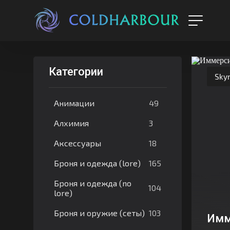
Категории
Sky
49
Анимации
3
Алхимия
18
Аксессуары
165
Броня и одежда (lore)
Броня и одежда (no
104
lore)
103
Броня и оружие (сеты)
Имм