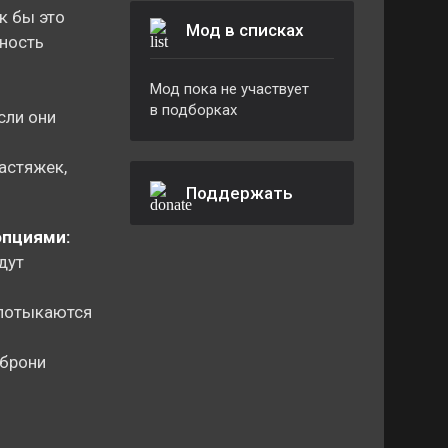
к бы это
Мод в списках
жность
Мод пока не участвует
в подборках
сли они
астяжек,
Поддержать
опциями:
дут
спотыкаются
 брони