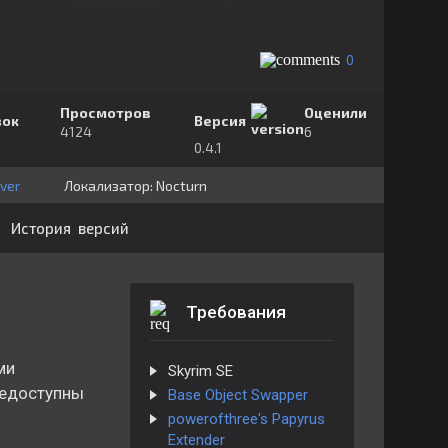
0
Просмотров
Оценили
зок
Версия
4124
6
0.4.1
ver
Локализатор:
⁣⁣⁣Nocturn
История версий
Требования
ми
Skyrim SE
недоступны
Base Object Swapper
powerofthree's Papyrus
Extender