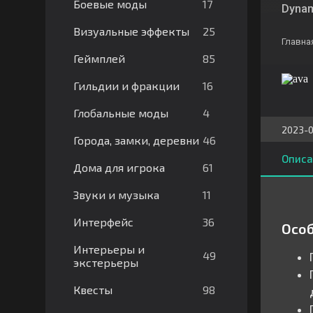
17
Боевые моды
Dynam
25
Визуальные эффекты
Главна
85
Геймплей
16
Гильдии и фракции
4
Глобальные моды
2023-0
46
Города, замки, деревни
Описа
61
Дома для игрока
11
Звуки и музыка
36
Интерфейс
Осо
Интерьеры и
49
экстерьеры
98
Квесты