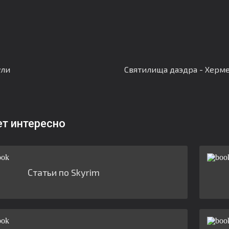
ули
Святилища даэдра - Херм
ет интересно
Статьи по Skyrim