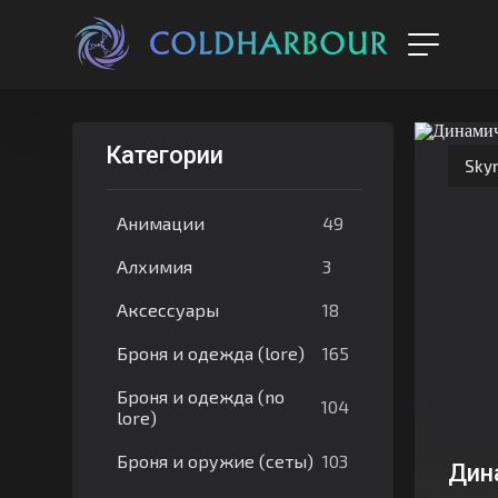
Категории
Sky
49
Анимации
3
Алхимия
18
Аксессуары
165
Броня и одежда (lore)
Броня и одежда (no
104
lore)
103
Броня и оружие (сеты)
Дин