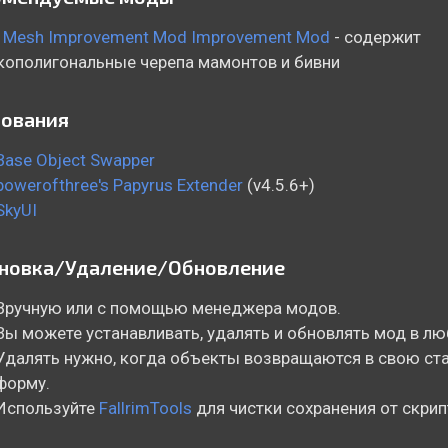
c Mesh Improvement Mod Improvement Mod
- содержит
ополигональные черепа мамонтов и бивни
бования
Base Object Swapper
powerofthree's Papyrus Extender
(v4.5.6+)
SkyUI
ановка/Удаление/Обновление
Вручную или с помощью менеджера модов.
Вы можете устанавливать, удалять и обновлять мод в л
Удалять нужно, когда объекты возвращаются в свою ст
форму.
Используйте
FallrimTools
для чистки сохранения от скрип