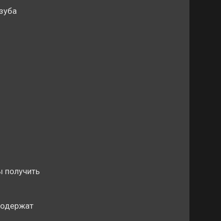
зуба
ы получить
содержат