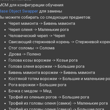
MCM для конфигурации обучения
Base Object Swapper
для замены
Вы можете собирать со следующих предметов:
Череп мамонта -> Бивень мамонта
Череп оленя -> Маленькие рога
Человеческий череп -> Череп
Свисающий стержневой корень -> Стержневой коре
Стог соломы -> Солома
Дрова -> Полено
Голова козы ворожеи -> Козьи рога
Голова оленя ворожеи -> Большие рога
Бивень мамонта ворожеи -> Бивень мамонта
Костяной тотем ворожеи -> Большие и маленькие ро
Рога ворожеи > Большие рога
Бочка с медом -> Мед
Трофей из оленьих рогов -> Большие рога
Трофей из головы оленя (самки) -> Маленькие рога
Трофей из головы оленя (самца) -> Большие рога