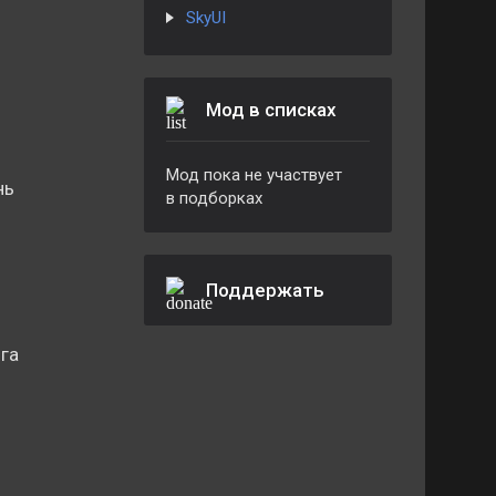
SkyUI
Мод в списках
Мод пока не участвует
нь
в подборках
Поддержать
га