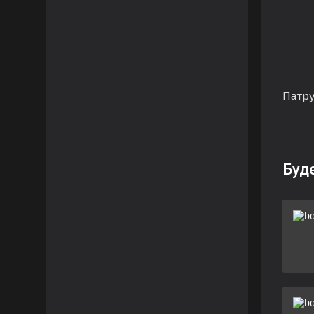
Патр
Буд