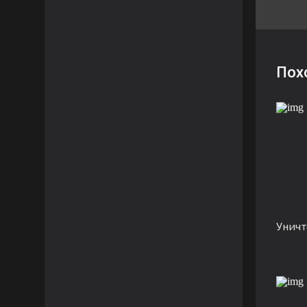
Пох
Унич