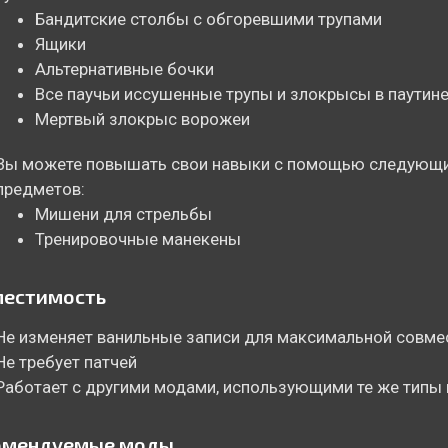
Бандитские столбы с обгоревшими трупами
Ящики
Альтернативные бочки
Все паучьи иссушенные трупы и злокрысы в паутин
Мертвый злокрыс ворожеи
Вы можете повышать свои навыки с помощью следующ
предметов:
Мишени для стрельбы
Тренировочные манекены
местимость
Не изменяет ванильные записи для максимальной совме
Не требует патчей
Работает с другими модами, использующими те же типы
омендуемые моды