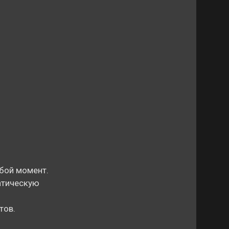
юбой момент.
атическую
тов.