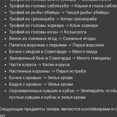
Трофей из головы саблезуба -> Клыки и глаза сабле
Трофей из рыбы-убийцы -> Чешуя рыбы-убийцы
Трофей из грязекраба -> Хитин грязекраба
Трофей из головы хоркера -> Клык хоркера
Трофей из головы козы -> Козьи рога
Венок из снежных ягод -> Снежные ягоды
Палатка ворожеи с перьями -> Перья ворожеи
Бочки с медом в Совнгарде -> Много меда
Зажаренный бык в Совнгарде -> Много говядины
Части коруса -> Хитин коруса
Настенные корзины -> Перья ястреба
Бочка с кровью -> Зелье крови
Бадья с кровью -> Зелье крови
Окровавленные кувшин и кубок -> Экипируйте, чтоб
пустые кувшин и кубок и зелья крови
Следующие предметы теперь являются контейнерами и 
лут: