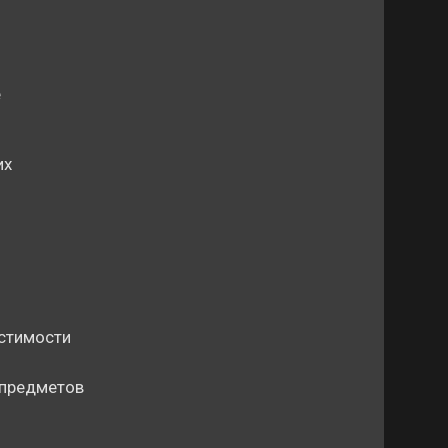
е
их
стимости
 предметов