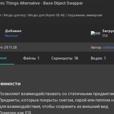
ic Things Alternative - Base Object Swapper
я
/ Моды для игр
/ Моды для Skyrim SE-AE
/ Окружение, иммерсив
Добавил
Загру
Nocturn
556
4-29 11:28
Автор:
wSkee
ние
Файлы 1
Скриншоты 18
Видео 1
бенности
Позволяет взаимодействовать со статичными предмета
Предметы, которые покрыты снегом, серой или пеплом 
для взаимодействия, чтобы сохранить их внешний вид
Помечен как ESL