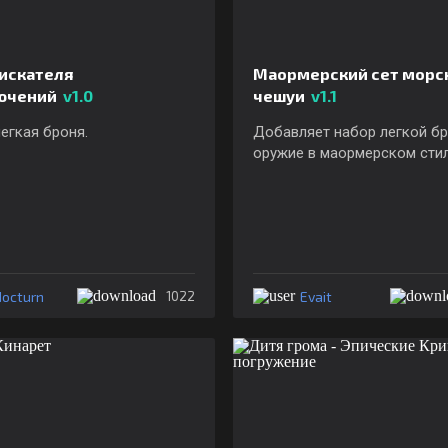
искателя
Маормерский сет морс
ючений
v1.0
чешуи
v1.1
егкая броня.
Добавляет набор легкой бр
оружие в маормерском стил
octurn
Evait
1022