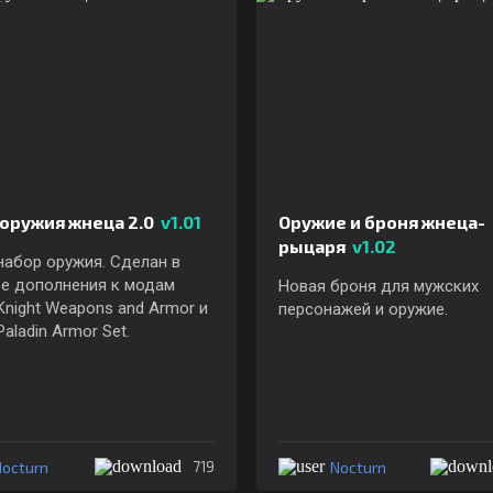
 оружия жнеца 2.0
v1.01
Оружие и броня жнеца-
рыцаря
v1.02
абор оружия. Сделан в
ве дополнения к модам
Новая броня для мужских
Knight Weapons and Armor и
персонажей и оружие.
Paladin Armor Set.
octurn
Nocturn
719