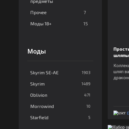
предметы
7
Прочее
15
Моды 18+
Прост
Моды
шляп
Коллек
шляп ва
Skyrim SE-AE
1903
дракон
Skyrim
1489
Oblivion
471
Morrowind
10
E
Starfield
5