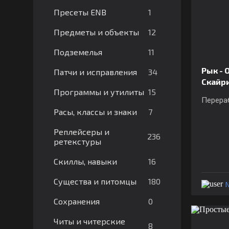
1
Пресеты ENB
12
Предметы и объекты
11
Подземелья
Рык - 
34
Патчи и исправления
Скайр
15
Программы и утилиты
Перера
7
Расы, классы и знаки
Реплейсеры и
236
ретекстуры
16
Скиллы, навыки
180
Существа и питомцы
N
0
Сохранения
Читы и читерские
8