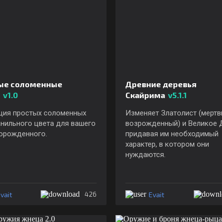
ые соломенные
Древние деревья
ы
v1.0
Скайрима
v5.1.1
ция простых соломенных
Изменяет Златолист (мертв
нильного цвета для вашего
возрожденный) и Великое 
орожденного.
придавая им необходимый
характер, в котором они
нуждаются.
vait
Evait
426