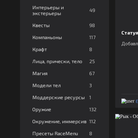
Интерьеры и
49
экстерьеры
98
Квесты
Стату
117
Компаньоны
Добавля
8
Крафт
25
Лица, прически, тело
67
Магия
3
Модели тел
1
Моддерские ресурсы
E
132
Оружие
112
Окружение, иммерсив
8
Пресеты RaceMenu