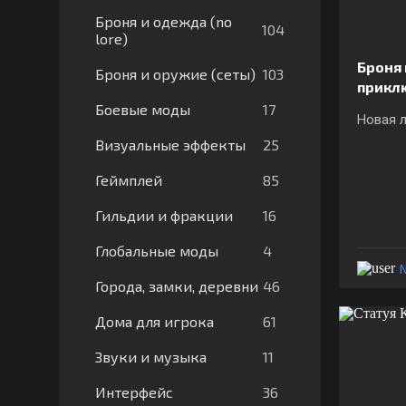
Броня и одежда (no
104
lore)
Броня 
103
Броня и оружие (сеты)
прикл
17
Боевые моды
Новая л
25
Визуальные эффекты
85
Геймплей
16
Гильдии и фракции
4
Глобальные моды
N
46
Города, замки, деревни
61
Дома для игрока
11
Звуки и музыка
36
Интерфейс