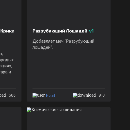
 Крики
Разрубающий Лошадей
v1
Добавляет меч "Разрубующий
лошадей".
н,
ородых
ациях,
ара и
Evait
666
910