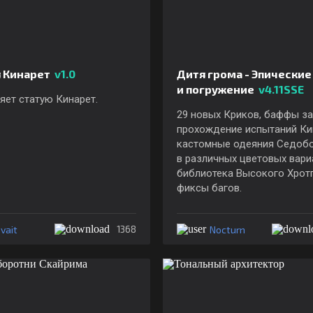
я Кинарет
v1.0
Дитя грома - Эпические
и погружение
v4.11SSE
ет статую Кинарет.
29 новых Криков, баффы за
прохождение испытаний Ки
кастомные одеяния Седоб
в различных цветовых вари
библиотека Высокого Хротг
фиксы багов.
vait
Nocturn
1368