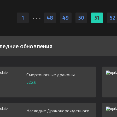
.
.
.
1
48
49
50
51
52
ледние обновления
Смертоносные драконы
v7.2.6
Наследие Драконорожденного