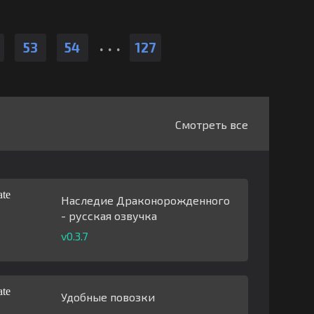
.
.
.
53
54
127
Смотреть все
Наследие Драконорожденного
- русская озвучка
v0.3.7
Удобные повозки