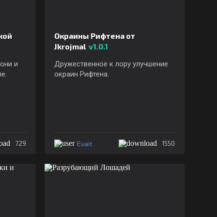
кой
Окраины Рифтена от
Jkrojmal
v1.0.1
они и
Дружественное к лору улучшение
е.
окраин Рифтена.
Evait
729
1550