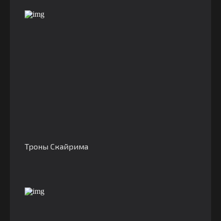
Троны Скайрима