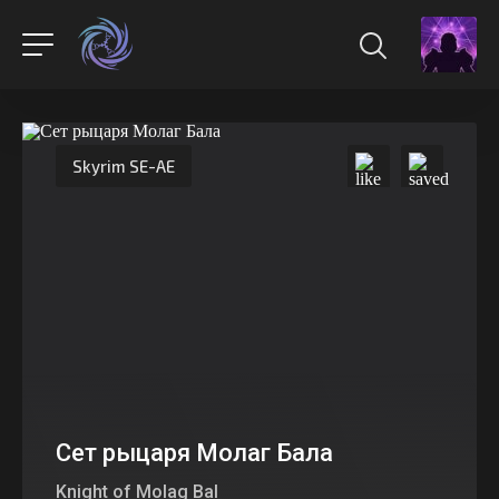
Skyrim SE-AE
Сет рыцаря Молаг Бала
Knight of Molag Bal