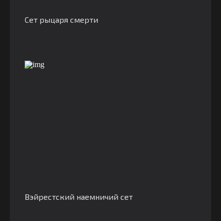
Сет рыцаря смерти
Вэйрестский наемничий сет