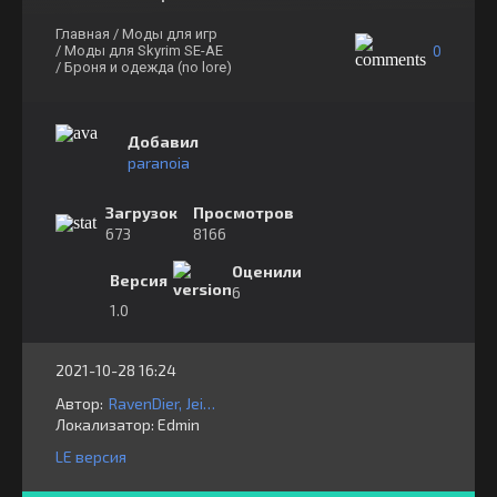
Главная
/ Моды для игр
0
/ Моды для Skyrim SE-AE
/ Броня и одежда (no lore)
Добавил
paranoia
Загрузок
Просмотров
673
8166
Оценили
Версия
6
1.0
2021-10-28 16:24
Автор:
RavenDier, Jeir, docteur
Локализатор:
⁣⁣⁣Edmin
LE версия