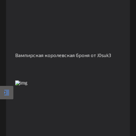
Вампирская королевская броня от J0suk3