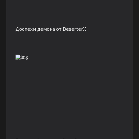
Доспехи демона от DeserterX