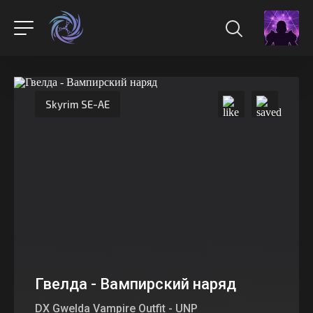
Skyrim SE-AE
Гвелда - Вампирский наряд
DX Gwelda Vampire Outfit - UNP