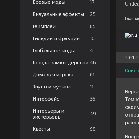
17
Боевые моды
Undea
25
Визуальные эффекты
Главна
85
Геймплей
16
Гильдии и фракции
4
Глобальные моды
2021-0
46
Города, замки, деревни
Описа
61
Дома для игрока
11
Звуки и музыка
Верво
36
Интерфейс
Темно
своим
Интерьеры и
49
отпра
экстерьеры
разла
98
Квесты
Вперв