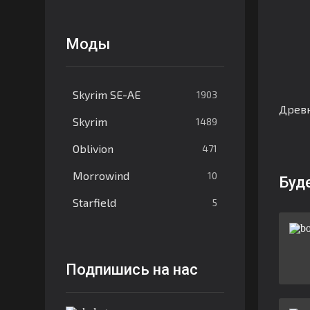
Моды
Skyrim SE-AE
1903
Древ
Skyrim
1489
Oblivion
471
Morrowind
10
Буд
Starfield
5
Подпишись на нас