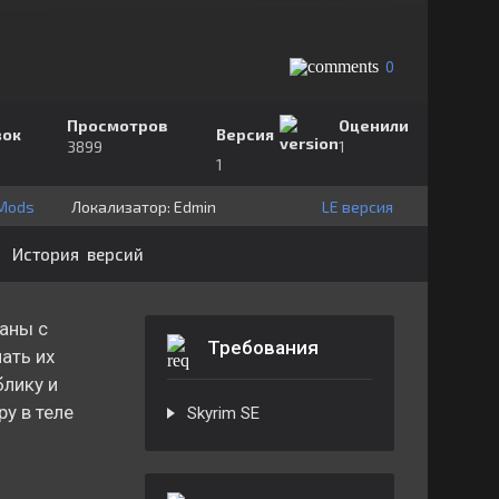
0
Просмотров
Оценили
зок
Версия
3899
1
1
lMods
Локализатор:
⁣⁣⁣Edmin
LE версия
История версий
аны с
Требования
ать их
блику и
у в теле
Skyrim SE