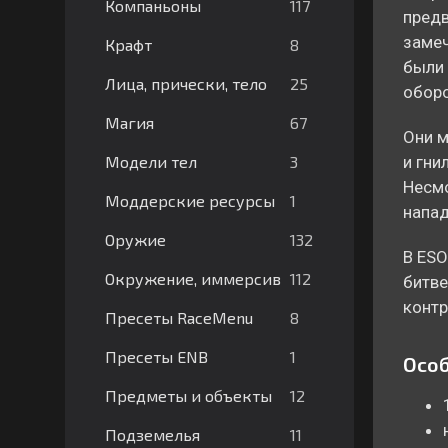
117
Компаньоны
предв
замеч
8
Крафт
были 
25
Лица, прически, тело
оборо
67
Магия
Они м
3
Модели тел
и гни
Несмо
1
Моддерские ресурсы
напад
132
Оружие
В ESO
112
Окружение, иммерсив
битве
контр
8
Пресеты RaceMenu
1
Пресеты ENB
Особ
12
Предметы и объекты
11
Подземелья