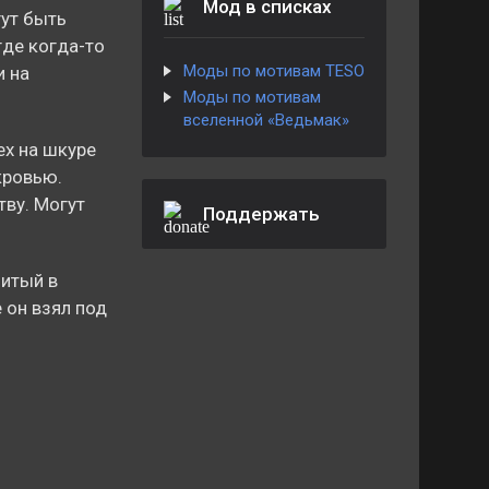
Мод в списках
ут быть
где когда-то
Моды по мотивам TESO
и на
Моды по мотивам
вселенной «Ведьмак»
ех на шкуре
кровью.
тву. Могут
Поддержать
битый в
e он взял под