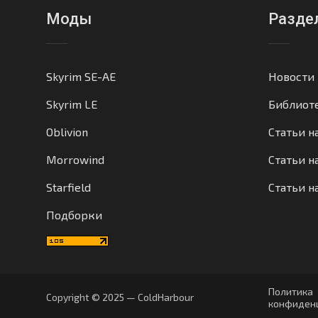
Моды
Разде
Skyrim SE-AE
Новости
Skyrim LE
Библиот
Oblivion
Статьи н
Morrowind
Статьи на
Starfield
Статьи н
Подборки
Политика
Copyright © 2025 — ColdHarbour
конфиден