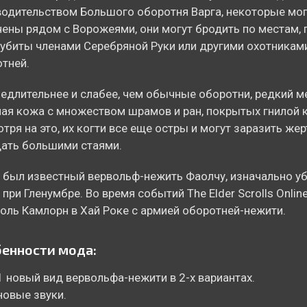
одительством Большого оборотня Варга, некоторые мог
ены рядом с Ворожеями, они могут бродить по местам, 
убиты членами Серебряной Руки или другими охотникам
тней.
едлительнее и слабее, чем обычные оборотни, редкий м
лая кожа с множеством шрамов и ран, покрытых гнилой 
тря на это, их когти все еще остры и могут заразить жер
ать большими стаями.
 был известный вервольф-нежить Фаолчу, изначально у
 при Гленумбре. Во время событий The Elder Scrolls Onlin
оль Камлорн в Хай Роке с армией оборотней-нежити.
енности мода:
1 новый вид вервольфа-нежити в 2-х вариантах.
новые звуки.