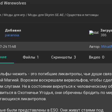
d Werewolves
я
/ Моды для игр
/ Моды для Skyrim SE-AE
/ Существа и питомцы
Добавил
Загру
paranoia
386
7-24 11:48
Автор:
Mihai
ние
Файлы 1
Скриншоты 3
Видео 0
льфы-нежить - это погибшие ликантропы, чьи души связ
й Магией. Ворожеи воскрешали вервольфов, чтобы сдел
и слугами. Не в состоянии вернуться к человеческому о
виться в Охотничьи Угодья, они обречены бродить по мир
гающихся ликантропов.
ые были представлены в ESO. Они живут стаями под