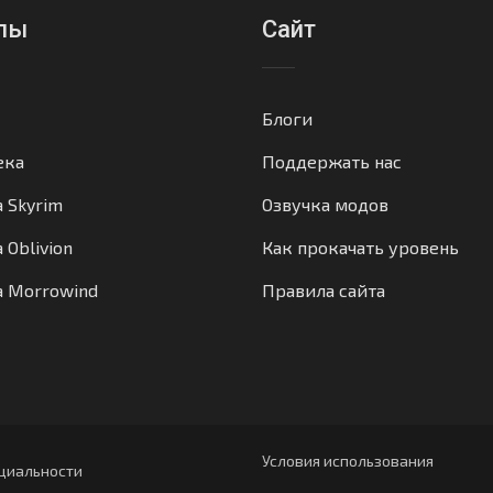
лы
Сайт
Блоги
ека
Поддержать нас
а Skyrim
Озвучка модов
 Oblivion
Как прокачать уровень
а Morrowind
Правила сайта
Условия использования
циальности