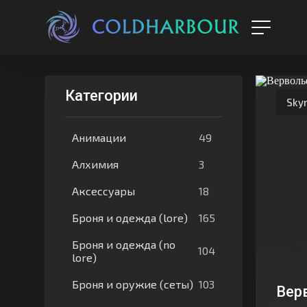
Категории
Sky
49
Анимации
3
Алхимия
18
Аксессуары
165
Броня и одежда (lore)
Броня и одежда (no
104
lore)
103
Броня и оружие (сеты)
Вер