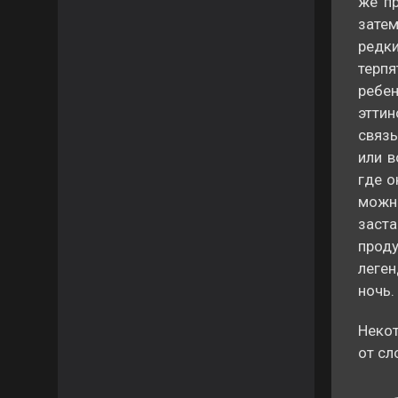
же пр
зате
редки
терп
ребе
эттин
связь
или в
где о
можно
заст
прод
леген
ночь.
Некот
от сл