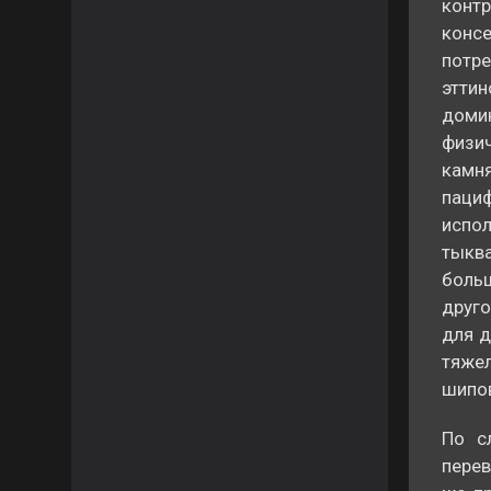
конт
конс
потре
этти
доми
физич
камн
паци
испо
тыкв
больш
друго
для д
тяже
шипо
По с
перев