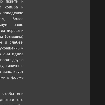
мо прийти к
ак ходьба и
му поведению
дом, более
ьзует свою
 из дерева и
ом (бывшим)
е и слабее,
 украшенным
о они вдвое
порят друг с
ду, типичные
а использует
ями в форме
, чтобы они
дного и того