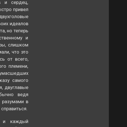
 и сердец,
ыстро привел
 двухголовые
воих идеалов
а, но теперь
ственному и
гры, слишком
али, что это
сь от всего,
ого племени,
масшедших
казу самого
я, двуглавые
обычно ведя
 разумами в
 справиться.
, и каждый