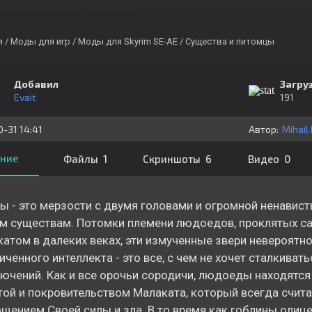
я
/ Моды для игр
/ Моды для Skyrim SE-AE
/ Существа и питомцы
Добавил
Загру
Evait
191
0-31 14:41
Автор:
ние
Файлы 1
Скриншоты 6
Видео 0
ы - это мерзости с двумя головами и огромной ненавис
 существам. Потомки племени людоедов, проклятых с
атом в далеких веках, эти измученные звери невероятно
иченного интеллекта - это все, с чем не хочет сталкивать
ючений. Как и все орочьи сородичи, людоеды находятся
ой и покровительством Малаката, который всегда счита
щением Своей силы и зла. В то время как гоблины олиц