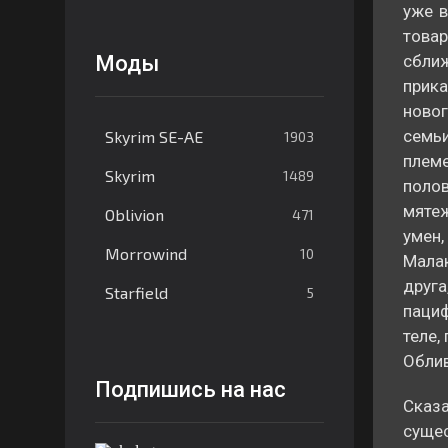
уже в
товар
Моды
сбли
прик
новог
семьи
Skyrim SE-AE
1903
племе
Skyrim
1489
поло
мяте
Oblivion
471
умен
Morrowind
10
Малак
друга
Starfield
5
паци
теле,
Облив
Подпишись на нас
Сказ
суще