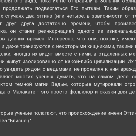
оклятого вида, пока их не отправили в Зольник Обли
м продолжать подвергаться Его пыткам. Таким образ
х случаях два эттина (или четыре, в зависимости от т
ят друг друга достаточно времени, чтобы произве
нка, он станет реинкарнацией одного из изначальны
ов давних времен. Интересно, что они, похоже, име
 и даже тренируются с некоторыми хищниками, такими
олки, иногда их видят вместе с ними, в отдаленных ме
ни живут изолированно от какой-либо цивилизации. Их
 увидеть рядом с ведьмами, не проявляя к ним вражд
авляет многих ученых думать, что на самом деле о
уктом темной магии Ведьм, которые мутировали огров
да о Малакате - это просто фольклор и сказки для де
орые ученые полагают, что происхождение имени Этти
ова "Близнец".