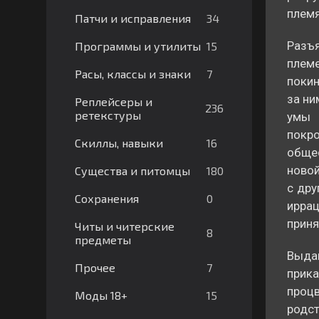
племя
34
Патчи и исправления
Разъя
15
Программы и утилиты
племе
7
Расы, классы и знаки
покин
за ни
Реплейсеры и
236
ретекстуры
умы 
покр
16
Скиллы, навыки
обще
новой
180
Существа и питомцы
с дру
0
Сохранения
ирра
приня
Читы и читерские
8
предметы
Выдаю
7
Прочее
прик
проц
15
Моды 18+
родст