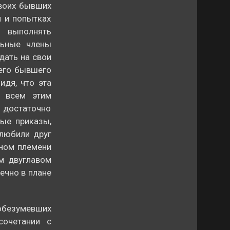
своих бывших
и и попытках
ь выполнять
льные члены
дать на свои
оего бывшего
идя, что эта
а всем этим
 достаточно
ые приказы,
 любили друг
еном племени
м двуглавом
вечно в плане
обезумевших
сочетании с