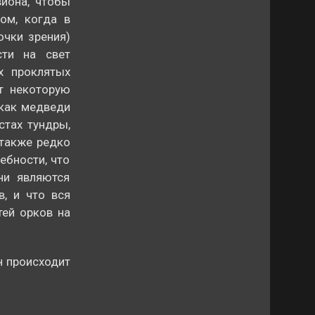
виона, чтобы
ом, когда в
очки зрения)
сти на свет
х проклятых
ют некоторую
 как медведи
стах тундры,
 также редко
ебности, что
ни являются
, и что вся
тей орков на
н происходит