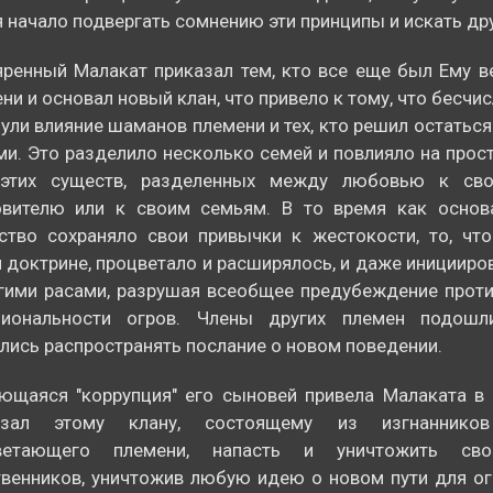
 начало подвергать сомнению эти принципы и искать дру
ренный Малакат приказал тем, кто все еще был Ему ве
ни и основал новый клан, что привело к тому, что бесчи
ули влияние шаманов племени и тех, кто решил остаться
ми. Это разделило несколько семей и повлияло на прос
этих существ, разделенных между любовью к сво
овителю или к своим семьям. В то время как основ
ство сохраняло свои привычки к жестокости, то, что
 доктрине, процветало и расширялось, и даже инициир
гими расами, разрушая всеобщее предубеждение проти
циональности огров. Члены других племен подошл
лись распространять послание о новом поведении.
щаяся "коррупция" его сыновей привела Малаката в 
азал этому клану, состоящему из изгнанник
ветающего племени, напасть и уничтожить св
венников, уничтожив любую идею о новом пути для ог