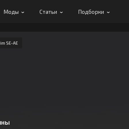
Моды
Статьи
Подборки
rim SE-AE
ины