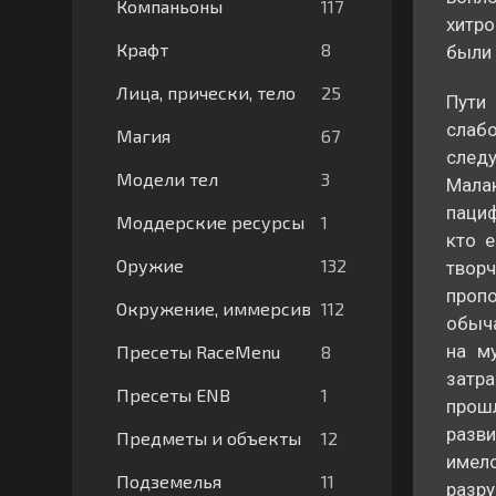
117
Компаньоны
хитро
8
Крафт
были 
25
Лица, прически, тело
Пути
слабо
67
Магия
след
3
Модели тел
Мала
пациф
1
Моддерские ресурсы
кто е
132
Оружие
твор
проп
112
Окружение, иммерсив
обыча
на м
8
Пресеты RaceMenu
затра
1
Пресеты ENB
прош
разви
12
Предметы и объекты
имел
11
Подземелья
разру