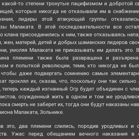
 какой-то степени тронутые пацифизмом и добротой 
ищей, которые никогда не отказывали им в снабжени
жения, лидеры этой атакующей группы отказалис
азы Малаката. В этой последовательности все оста
о клана присоединились к ним, также отказываясь напа
, жен, матерей, детей и добрых шаманских лидеров св
ни, умоляя Малаката не приказывать им делать это. В
вина племени также была развращена и разъярен
жом и попыткой революции, теми, кто никогда не был
, чтобы даже подвергать сомнению самые элементарн
ат проклял их, сказав, что, поскольку они так сильно
, теперь каждый изгнанный Огр будет объединен с чл
фистов, осужденный жить в одном и том же уродливо
 пока смерть не заберет их, тогда они будут наказаны на
иона Малаката, Зольнике.
ав это, два племени слились, породив уродливых и 
ств. Ужас перед обещанием вечного наказания в 