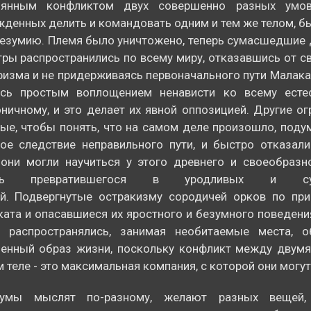
оянным конфликтом двух совершенно разных умов
денных делить и командовать одним и тем же телом, б
безумию. Племя было уничтожено, теперь сумасшедшие
ры распространились по всему миру, отказавшись от с
изма и не придерживаясь первоначального пути Малакат
ясь простым воплощением ненависти ко всему есте
ничному, и это делает их явной оппозицией. Другие о
ые, чтобы понять, что на самом деле произошло, подум
ое следствие неправильного пути, и быстро отказали
они могли научиться у этого древнего и своеобразн
ерь превратившегося в уродливых и су
ей. Подвергнутые остракизму сородичей орков по при
ата и опасавшиеся их яростного и безумного поведени
и распространялись, занимая необитаемые места, 
ненный образ жизни, поскольку конфликт между двумя
 теле - это максимальная компания, с которой они могут
умы мыслят по-разному, желают разных вещей