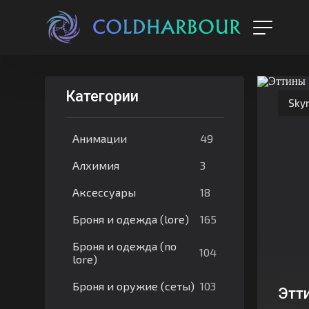
Категории
Sky
49
Анимации
3
Алхимия
18
Аксессуары
165
Броня и одежда (lore)
Броня и одежда (no
104
lore)
103
Броня и оружие (сеты)
Этт