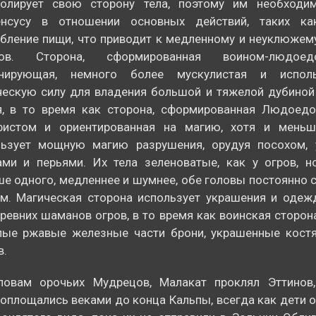
ролирует свою сторону тела, поэтому им необходи
енсусу в отношении основных действий, таких к
бление пищи, что приводит к медленному и неуклюже
нов. Сторона, сформированная воином-людое
нирующая, немного более мускулистая и испол
ескую силу для владения большой и тяжелой дубиной
я, в то время как сторона, сформированная Людоед
фистом и ориентированная на магию, хотя и меньш
льзует мощную магию разрушения, орудуя посохом,
ами и перьями. Их тела зеленоватые, как у огров, н
е одного, медленнее и шумнее, обе головы постоянно с
м. Магическая сторона использует украшения и одеж
ревних шаманов огров, в то время как воинская сторон
лые ржавые железные части брони, украшенные кост
в.
ловам орочьих Мудрецов, Малакат проклял Эттинов
оплощались веками до конца Кальпы, всегда как дети о