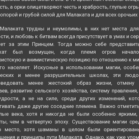
сть, а орки олицетворяют честь и храбрость, глупые огр
опорой и грубой силой для Малаката и для всех орочьих
 Малаката трудны и неумолимы, в них нет места для
сти, и любовь к битвам всегда присутствует в умах и сер
ует за этим Принцем. Тогда можно себе представить
кат был возмущен, когда племя огров начало
истскую и анимистическую позицию по отношению к мир
го населяет. Искусные в использовании магии, особ
ческих и менее разрушительных школах, эти люд
оведовать менее жестокий образ жизни, отмену 
ев, развитие сельского хозяйства, систему правления
удрости, а не на силе, среди других изменений, кот
гивать даже другие соседние племена. Важно отметить
лые века, хотя и никогда не были особенно яркими,
ты, чем в четвертую эпоху. Существование магии ср
о место, хотя шаманы в целом были ориентирова
шения и принципы пути Малаката. Однако, как уже упом