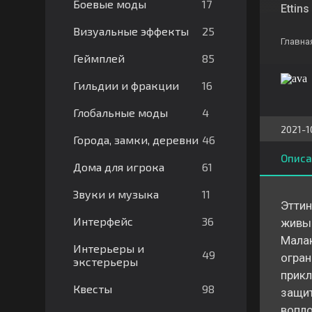
17
Боевые моды
Ettins
25
Визуальные эффекты
Главна
85
Геймплей
16
Гильдии и фракции
4
Глобальные моды
2021-1
46
Города, замки, деревни
Описа
61
Дома для игрока
11
Звуки и музыка
Эттин
36
Интерфейс
живым
Малак
Интерьеры и
49
огран
экстерьеры
прикл
98
Квесты
защит
вопло