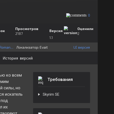
0
Просмотров
Оценили
зок
Версия
2187
2
1.1
Mihail Romanov
Локализатор:
⁣⁣⁣Evait
LE версия
История версий
тью ко всем
Требования
амим
й силы, но
ся искатель
Skyrim SE
 под
л их
етворяют