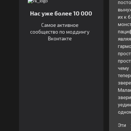
пост
вынуж
Нас уже более 10 000
их к 
монст
Самое активное
сообщество по моддингу
пациф
Вконтакте
явля
гармо
прост
прост
чему 
теп
звер
Малак
звер
уеди
одном
Эти 