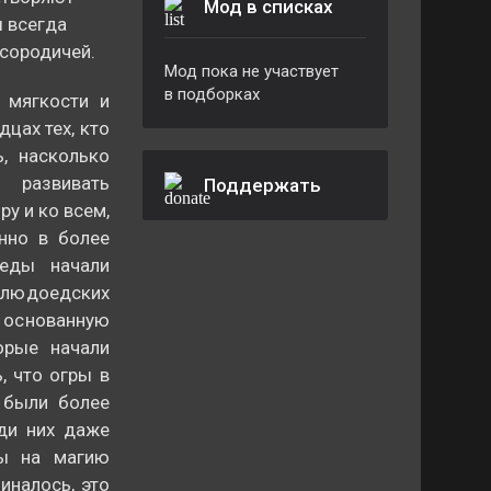
Мод в списках
ы всегда
 сородичей.
Мод пока не участвует
в подборках
 мягкости и
дцах тех, кто
, насколько
 развивать
Поддержать
у и ко всем,
енно в более
оеды начали
людоедских
, основанную
орые начали
, что огры в
 были более
еди них даже
ны на магию
иналось, это