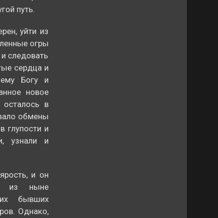
гой путь.
рен, уйти из
сленные огры
 и следовать
тые сердца и
ему Богу и
анное новое
 осталось в
овало обмены
в глупости и
и, узнали и
ярость, и он
ов из ныне
оих бывших
ров. Однако,