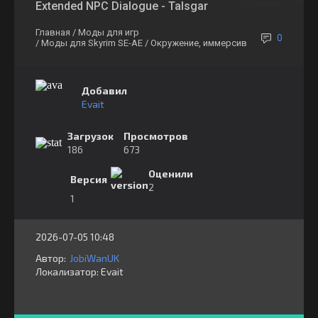
Extended NPC Dialogue - Talsgar
Главная
/ Моды для игр
0
/ Моды для Skyrim SE-AE
/ Окружение, иммерсив
Добавил
Evait
Загрузок
Просмотров
186
673
Оценили
Версия
2
1
2026-07-05 10:48
Автор:
JobiWanUK
Локализатор:
⁣⁣⁣Evait