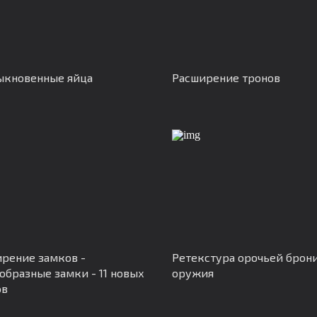
ыкновенные яйца
Расширение тронов
рение замков -
Ретекстура орочьей брони
образные замки - 11 новых
оружия
ов