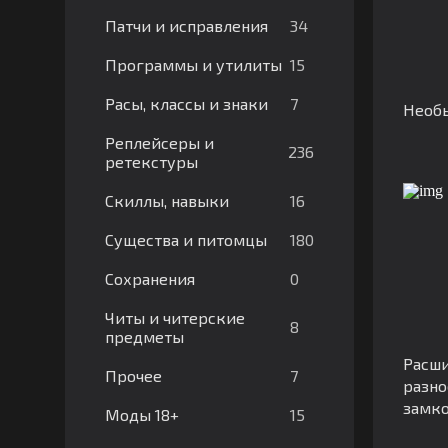
34
Патчи и исправления
15
Программы и утилиты
7
Расы, классы и знаки
Необ
Реплейсеры и
236
ретекстуры
16
Скиллы, навыки
180
Существа и питомцы
0
Сохранения
Читы и читерские
8
предметы
Расши
7
Прочее
разно
замк
15
Моды 18+