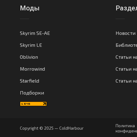
Моды
Разде
Skyrim SE-AE
Новости
Skyrim LE
Библиот
Oblivion
Статьи н
Morrowind
Статьи на
Starfield
Статьи н
Подборки
Политика
Copyright © 2025 — ColdHarbour
конфиден