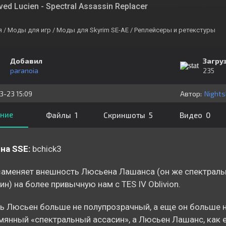
ved Lucien - Spectral Assassin Replacer
я
/ Моды для игр
/ Моды для Skyrim SE-AE
/ Реплейсеры и ретекстуры
Добавил
Загру
paranoia
235
3-23 15:09
Автор:
Night
ние
Файлы 1
Скриншоты 5
Видео 0
на SSE:
bchick3
аменяет внешность Люсьена Лашанса (он же спектрал
ин) на более привычную нам с TES IV Oblivion.
ь Люсьен больше не полупрозрачный, а еще он больше 
янный «спектральный ассасин», а Люсьен Лашанс, как е