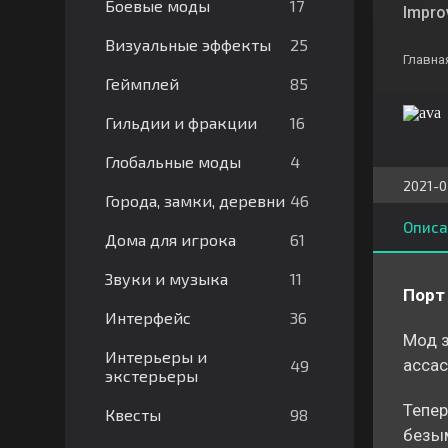
17
Боевые моды
Impro
25
Визуальные эффекты
Главна
85
Геймплей
16
Гильдии и фракции
4
Глобальные моды
2021-0
46
Города, замки, деревни
Описа
61
Дома для игрока
11
Звуки и музыка
Порт 
36
Интерфейс
Мод з
Интерьеры и
ассас
49
экстерьеры
Тепер
98
Квесты
безым