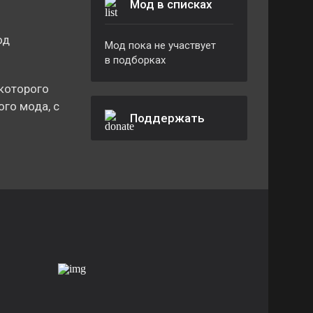
Мод в списках
од
Мод пока не участвует
в подборках
 которого
го мода, с
Поддержать