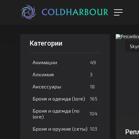
Категории
Sky
49
Анимации
3
Алхимия
18
Аксессуары
165
Броня и одежда (lore)
Броня и одежда (no
104
lore)
103
Броня и оружие (сеты)
Реп