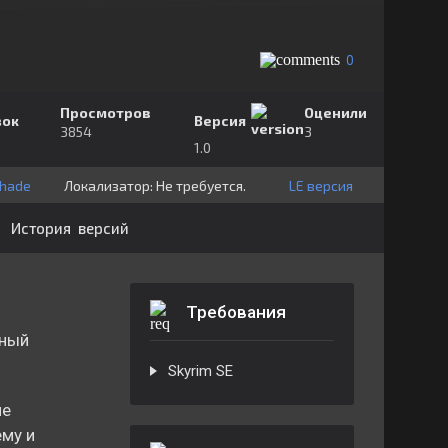
0
Просмотров
Оценили
зок
Версия
3854
3
1.0
shade
Локализатор:
⁣⁣⁣Не требуется.
LE версия
История версий
Требования
ьный
Skyrim SE
не
му и