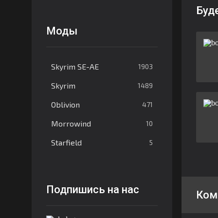
Буд
Моды
Skyrim SE-AE
1903
Skyrim
1489
Oblivion
471
Morrowind
10
Starfield
5
Подпишись на нас
Ком