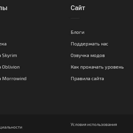
лы
Сайт
Блоги
ека
Поддержать нас
а Skyrim
Озвучка модов
 Oblivion
Как прокачать уровень
а Morrowind
Правила сайта
Условия использования
циальности