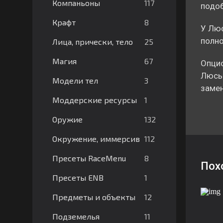
117
Компаньоны
подоб
8
Крафт
У Люс
полно
25
Лица, прически, тело
67
Магия
Опцио
Люсье
3
Модели тел
замен
1
Моддерские ресурсы
132
Оружие
112
Окружение, иммерсив
8
Пресеты RaceMenu
Пох
1
Пресеты ENB
12
Предметы и объекты
11
Подземелья