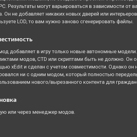
PC. Результаты могут варьироваться в зависимости от в
. Он не добавляет никаких новых дверей или интерьеров
ьзуете LOD, то вам нужно заново сгенерировать файлы.
местимость
мод добавляет в игру только новые автономные модели.
иктами модов, CTD или скриптами быть не должно. Он 
ью xEdit и сделан с учетом совместимости. Однако он 
ровался ни с одним модом, который полностью переде
ользованием нового/вырезанного контента для граждан
новка
ую или через менеджер модов.