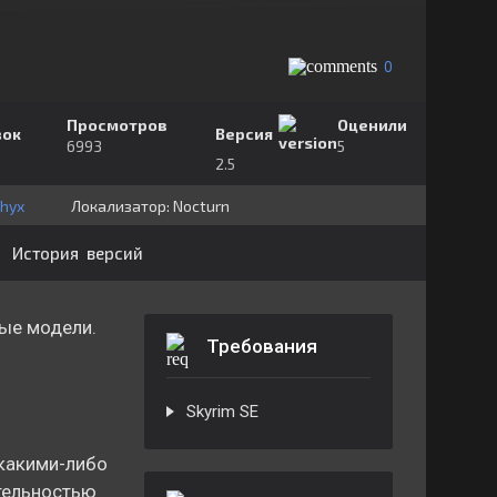
0
Просмотров
Оценили
зок
Версия
6993
5
2.5
hyx
Локализатор:
⁣⁣⁣Nocturn
История версий
ые модели.
Требования
Skyrim SE
какими-либо
тельностью