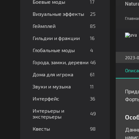
17
Боевые моды
Natura
25
Визуальные эффекты
Главна
85
Геймплей
16
Гильдии и фракции
4
Глобальные моды
2023-0
46
Города, замки, деревни
Описа
61
Дома для игрока
11
Звуки и музыка
Прида
36
Интерфейс
Форты
Интерьеры и
49
Осо
экстерьеры
98
Квесты
Данны
навиг