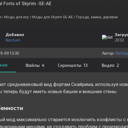
l Forts of Skyrim -SE-AE
я
/ Моды для игр
/ Моды для Skyrim SE-AE
/ Города, замки, деревни
Добавил
Загру
Nocturn
2032
9-09 13:30
Автор:
Retrop
ние
Файлы 4
Скриншоты 13
Видео 2
ет средневековый вид фортам Скайрима, используя нов
 теперь будут иметь новые башни и внешние стены.
бенности
й мод максимально старается исключить конфликты с 
ационными мешами, не создавать проблем с производи