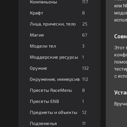
117
Компаньоны
или N
8
Крафт
модов
испол
25
Лица, прически, тело
67
Магия
Сов
3
Модели тел
Этот 
конфл
1
Моддерские ресурсы
помощ
132
Оружие
тести
с исп
112
Окружение, иммерсив
8
Пресеты RaceMenu
Уста
1
Пресеты ENB
Вручн
12
Предметы и объекты
11
Подземелья