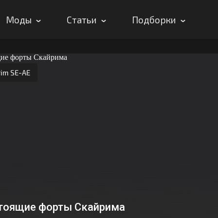
Моды
Статьи
Подборки
rim SE-AE
тоящие форты Скайрима