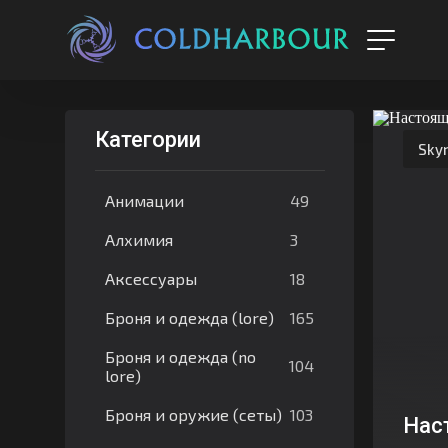
Категории
Sky
49
Анимации
3
Алхимия
18
Аксессуары
165
Броня и одежда (lore)
Броня и одежда (no
104
lore)
103
Броня и оружие (сеты)
Нас