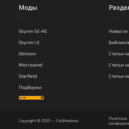
Моды
Разде
Skyrim SE-AE
Новости
Skyrim LE
Библиот
Oblivion
Статьи н
Morrowind
Статьи на
Starfield
Статьи н
Подборки
Политика
Copyright © 2025 — ColdHarbour
конфиден