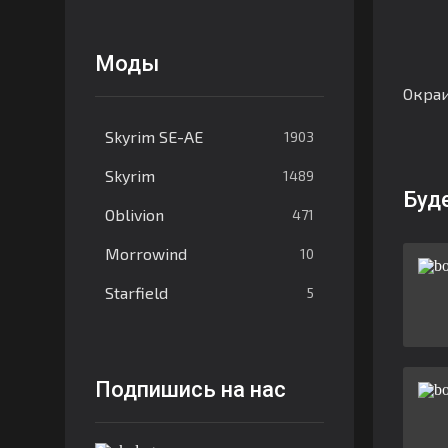
Моды
Окраи
Skyrim SE-AE
1903
Skyrim
1489
Буд
Oblivion
471
Morrowind
10
Starfield
5
Подпишись на нас