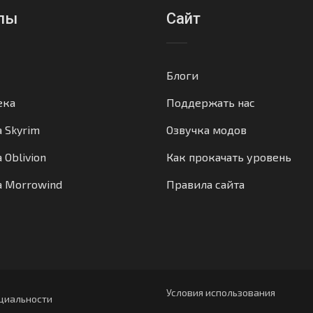
лы
Сайт
Блоги
ека
Поддержать нас
а Skyrim
Озвучка модов
 Oblivion
Как прокачать уровень
а Morrowind
Правила сайта
Условия использования
циальности