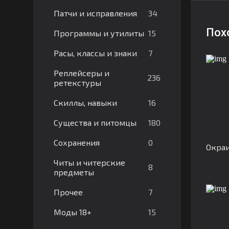
34
Патчи и исправления
Пох
15
Программы и утилиты
7
Расы, классы и знаки
Реплейсеры и
236
ретекстуры
16
Скиллы, навыки
180
Существа и питомцы
0
Сохранения
Окраи
Читы и читерские
8
предметы
7
Прочее
15
Моды 18+