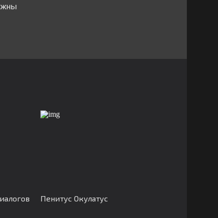
олжны
иалогов
Пенитус Окулатус