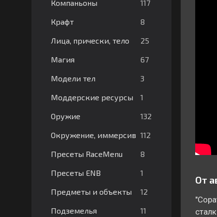
117
Компаньоны
8
Крафт
25
Лица, прически, тело
67
Магия
3
Модели тел
1
Моддерские ресурсы
132
Оружие
112
Окружение, иммерсив
8
Пресеты RaceMenu
1
Пресеты ENB
От а
12
Предметы и объекты
"Сора
11
Подземелья
сталк