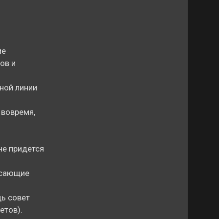
ие
ов и
ной линии
 вовремя,
не придется
рясающие
дь совет
етов).