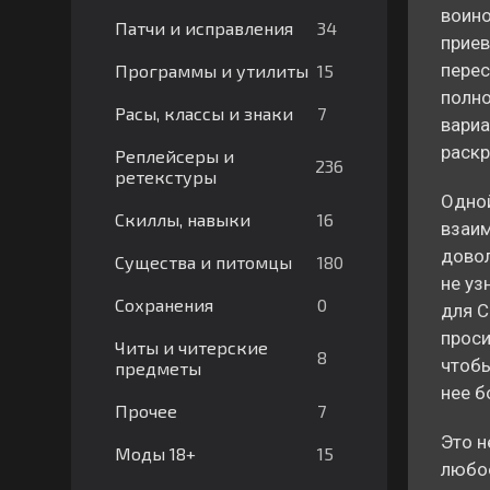
воино
34
Патчи и исправления
приев
перес
15
Программы и утилиты
полно
7
Расы, классы и знаки
вариа
раскр
Реплейсеры и
236
ретекстуры
Одной
16
Скиллы, навыки
взаим
довол
180
Существа и питомцы
не уз
0
Сохранения
для С
проси
Читы и читерские
8
чтобы
предметы
нее б
7
Прочее
Это н
15
Моды 18+
любое