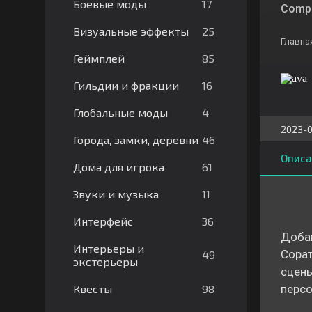
17
Боевые моды
Compa
25
Визуальные эффекты
Главна
85
Геймплей
16
Гильдии и фракции
4
Глобальные моды
2023-0
46
Города, замки, деревни
Описа
61
Дома для игрока
11
Звуки и музыка
36
Интерфейс
Добав
Интерьеры и
Сорат
49
экстерьеры
сцены
98
Квесты
персо