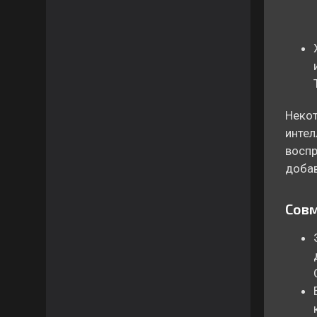
Некот
интел
воспр
добав
Совм