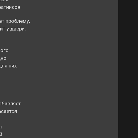
ратников.
ет проблему,
ит у двери.
ного
дно
для них
добавляет
асается
ы
й