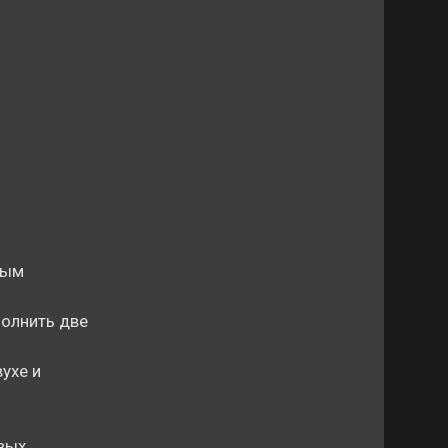
ным
полнить две
ухе и
вых