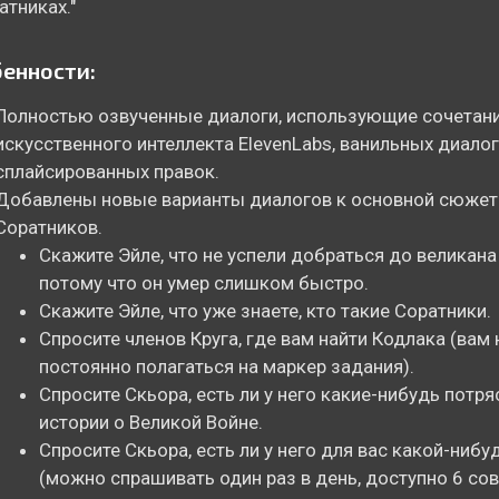
атниках."
енности:
Полностью озвученные диалоги, использующие сочетан
искусственного интеллекта ElevenLabs, ванильных диалог
сплайсированных правок.
Добавлены новые варианты диалогов к основной сюжет
Соратников.
Скажите Эйле, что не успели добраться до великана
потому что он умер слишком быстро.
Скажите Эйле, что уже знаете, кто такие Соратники.
Спросите членов Круга, где вам найти Кодлака (вам 
постоянно полагаться на маркер задания).
Спросите Скьора, есть ли у него какие-нибудь пот
истории о Великой Войне.
Спросите Скьора, есть ли у него для вас какой-нибу
(можно спрашивать один раз в день, доступно 6 сов