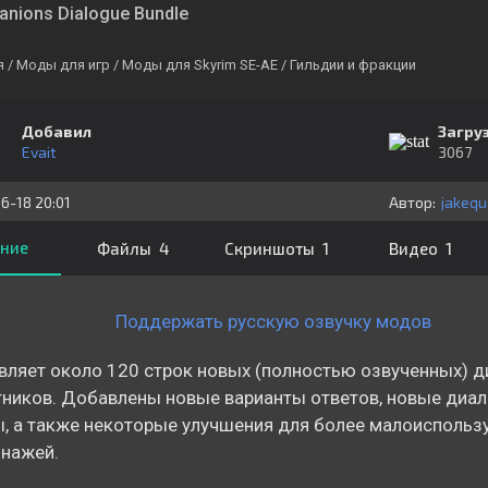
nions Dialogue Bundle
я
/ Моды для игр
/ Моды для Skyrim SE-AE
/ Гильдии и фракции
Добавил
Загру
Evait
3067
6-18 20:01
Автор:
jakequ
ние
Файлы 4
Скриншоты 1
Видео 1
Поддержать русскую озвучку модов
ляет около 120 строк новых (полностью озвученных) д
ников. Добавлены новые варианты ответов, новые диал
, а также некоторые улучшения для более малоисполь
нажей.