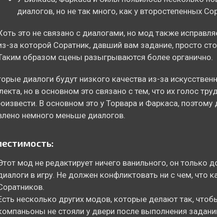
диалогов, но не так много, как у второстепенных Со
Хоть это не связано с диалогами, но мод также исправля
из-за которой Соратник, давший вам задание, просто сто
Таким образом сцены разыгрываются более органично.
орые диалоги будут низкого качества из-за искусствен
лекта, но в основном это связано с тем, что их голос тру
оизвести. В основном это у Торвара и Фаркаса, поэтому 
лено немного меньше диалогов.
естимость:
Этот мод не редактирует ничего ванильного, он только 
диалоги в игру. Не должен конфликтовать ни с чем, что к
Соратников.
Есть несколько других модов, которые делают так, чтоб
компаньоны не стояли у двери после выполнения задани