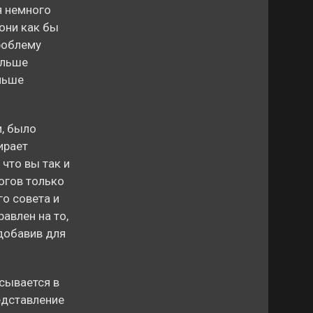
я немного
они как бы
роблему
ольше
льше
и, было
ирает
 что вы так и
огов только
го совета и
авлен на то,
добавив для
сывается в
едставление