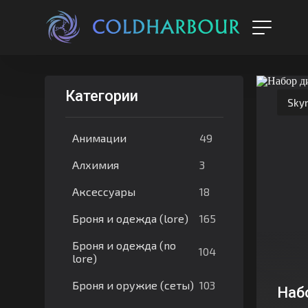
Категории
Sky
49
Анимации
3
Алхимия
18
Аксессуары
165
Броня и одежда (lore)
Броня и одежда (no
104
lore)
103
Броня и оружие (сеты)
Наб