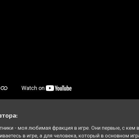
втора:
тники - моя любимая фракция в игре. Они первые, с кем 
иваетесь в игре, а для человека, который в основном игр