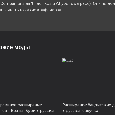
(Companions ain't hachikos и At your own pace). Они не д
вызывать никаких конфликтов.
ожие моды
рсивное расширение
Расширение бандитских д
гов - Братья Бури + русская
+ русская озвучка