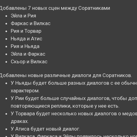
Добавлены 7 новых сцен между Соратниками
Эйла и Рия
Фаркас и Вилкас
Рия и Торвар
Ньяда и Атис
Рия и Ньяда
Эйла и Фаркас
Скьор и Вилкас
Добавлены новые различные диалоги для Соратников.
У Ньяды будет больше разных диалогов с ее обыч
характером.
У Рии будет больше случайных диалогов, чтобы до
повторяющиеся реплики, которые у нее есть.
У Торвара будет несколько новых диалогов о медов
драках.
У Атиса будет новый диалог.
У Вилкаса, Фаркаса и Эйлы появилось несколько но