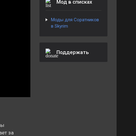
Мод в списках
Моды для Соратников
в Skyrim
Поддержать
вы
ает за