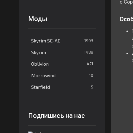
о Сор
Моды
Особ
Skyrim SE-AE
1903
Skyrim
1489
Oblivion
471
Morrowind
10
Starfield
5
Подпишись на нас