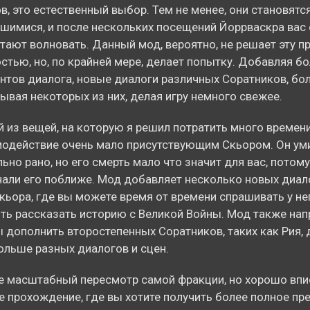
в, это естественный выбор. Тем не менее, они становятс
шимися, и после нескольких посещений Йоррваскра вас 
тают волновать. Данный мод, вероятно, не решает эту п
стью, но, по крайней мере, делает попытку. Добавляя б
нтов диалога, новые диалоги различных Соратников, бо
ывая некоторых из них, делая игру немного свежее.
 из вещей, на которую я решил потратить много времен
одействие очень мало присутствующим Скьором. Он ум
ьно рано, но его смерть мало что значит для вас, потому
нали его поближе. Мод добавляет несколько новых диал
кьора, где вы можете время от времени спрашивать у не
ть рассказать историю с Великой Войны. Мод также напр
 дополнить второстепенных Соратников, таких как Рия, 
ольше разных диалогов и сцен.
е масштабный пересмотр самой фракции, но хорошо впи
 прохождение, где вы хотите получить более полное пр