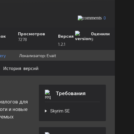
0
Просмотров
Оценили
зок
Версия
7278
9
1.2.1
ery
Локализатор:
⁣⁣⁣Evait
История версий
Требования
иалогов для
оги и новые
Skyrim SE
зуемых