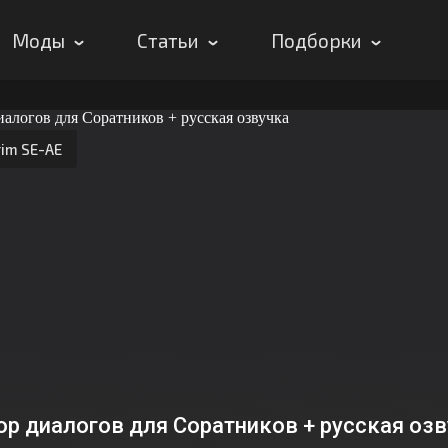
Моды
Статьи
Подборки
rim SE-AE
ор диалогов для Соратников + русская оз