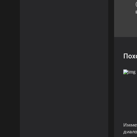
Пох
Имме
диало