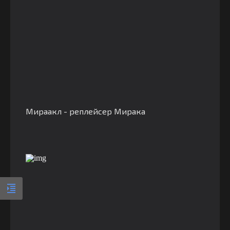
Мираакл - реплейсер Мирака