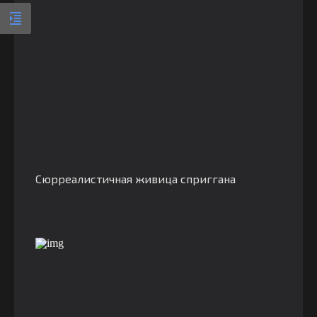
Сюрреалистичная живица сприггана