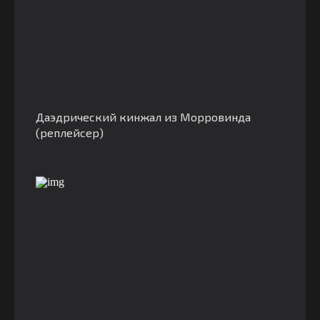
Даэдрический кинжал из Морровинда
(реплейсер)