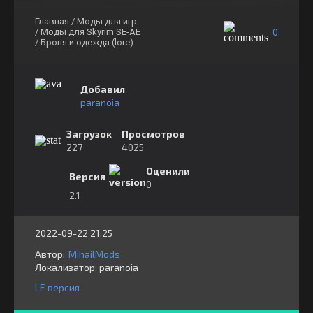
Главная
/ Моды для игр
0
/ Моды для Skyrim SE-AE
/ Броня и одежда (lore)
Добавил
paranoia
Загрузок
Просмотров
227
4025
Оценили
Версия
0
2.1
2022-09-22 21:25
Автор:
MihailMods
Локализатор:
⁣⁣⁣paranoia
LE версия