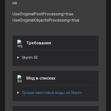
на
UseOriginalPostProcessing=true
UseOriginalObjectsProcessing=true
Требования
Skyrim SE
Мод в списках
Лучшие квестовые моды на Skyrim