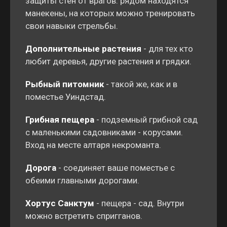
защиты стен от врагов. рядом находятся
манекены, на которых можно тренировать
свои навыки стрельбы.
Дополнительные растения
- для тех кто
любит деревья, другие растения и грядки.
Рыбный питомник
- такой же, как и в
поместье Уиндстад.
Грибная пещера
- подземный грибной сад
с маленькими садовниками - корусами.
Вход на месте алтаря некроманта.
Дорога
- соединяет ваше поместье с
обеими главными дорогами.
Хортус Санктум
- пещера - сад. Внутри
можно встретить спригганов.