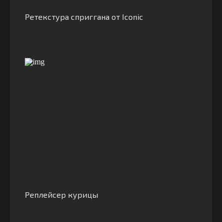
Ретекстура сприггана от Iconic
Реплейсер курицы