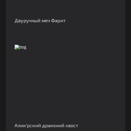
Двуручный меч Фарит
Алик'рский драконий хвост