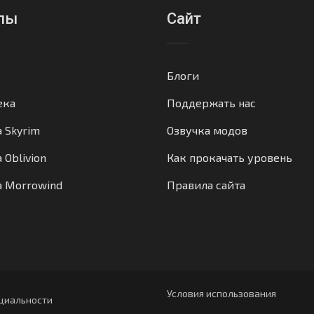
лы
Сайт
Блоги
ека
Поддержать нас
а Skyrim
Озвучка модов
 Oblivion
Как прокачать уровень
а Morrowind
Правила сайта
Условия использования
циальности