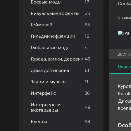
17
Боевые моды
Cocka
25
Визуальные эффекты
Главна
85
Геймплей
16
Гильдии и фракции
4
Глобальные моды
2021-0
46
Города, замки, деревни
Описа
61
Дома для игрока
11
Звуки и музыка
Курол
36
Интерфейс
Kurol
Дикая
Интерьеры и
49
вселе
экстерьеры
98
Квесты
Особ