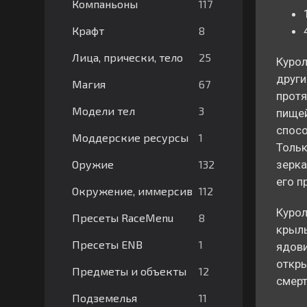
117
Компаньоны
8
Крафт
25
Лица, прически, тело
Курол
други
67
Магия
протя
3
Модели тел
пищей
спосо
1
Моддерские ресурсы
Тольк
132
Оружие
зерка
его п
112
Окружение, иммерсив
Курол
8
Пресеты RaceMenu
крыль
1
Пресеты ENB
ядови
откры
12
Предметы и объекты
смерт
11
Подземелья