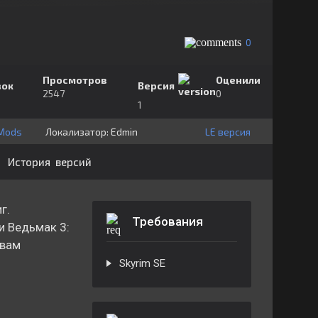
0
Просмотров
Оценили
зок
Версия
2547
0
1
lMods
Локализатор:
⁣⁣⁣Edmin
LE версия
История версий
г.
Требования
 и Ведьмак 3:
ивам
Skyrim SE