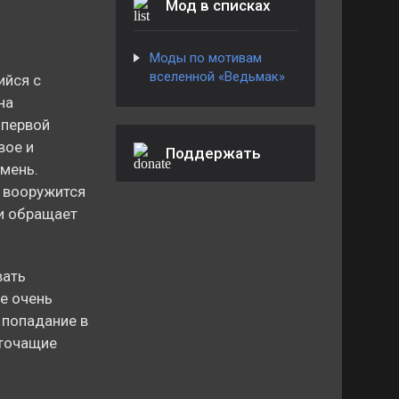
Мод в списках
Моды по мотивам
вселенной «Ведьмак»
ийся с
на
 первой
вое и
Поддержать
амень.
й вооружится
и обращает
вать
е очень
 попадание в
оточащие