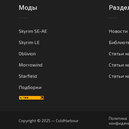
Моды
Разде
Skyrim SE-AE
Новости
Skyrim LE
Библиот
Oblivion
Статьи н
Morrowind
Статьи на
Starfield
Статьи н
Подборки
Политика
Copyright © 2025 — ColdHarbour
конфиден