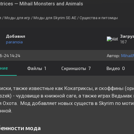
trices — Mihail Monsters and Animals
я
/ Моды для игр
/ Моды для Skyrim SE-AE
/ Существа и питомцы
Добавил
Загру
paranoia
167
6-24 14:24
Автор:
Mihai
ние
Файлы 1
Скриншоты 7
Видео 0
иски, также известные как Кокатриксы, и скоффины (ори
iszek) - чудовище в книжной саге, а также играх Ведьмак
 Охота. Мод добавляет новых существ в Skyrim по мот
нной.
енности мода