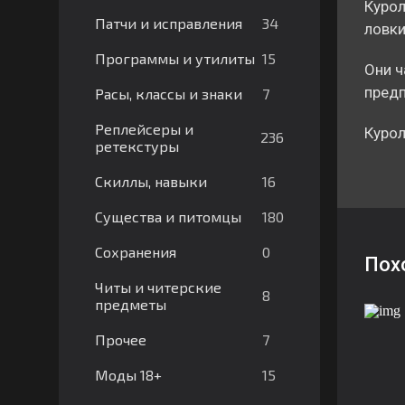
Курол
34
Патчи и исправления
ловки
15
Программы и утилиты
Они ч
предп
7
Расы, классы и знаки
Реплейсеры и
Курол
236
ретекстуры
16
Скиллы, навыки
180
Существа и питомцы
0
Сохранения
Пох
Читы и читерские
8
предметы
7
Прочее
15
Моды 18+