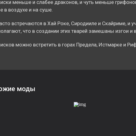
иски меньше и слабее драконов, и чуть меньше грифонов
е в воздухе и на суше.
асто встречаются в Хай Роке, Сиродииле и Скайриме, и у
олагают, что в создании этих тварей замешаны изгои и 
исков можно встретить в горах Предела, Истмарке и Риф
ожие моды