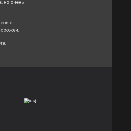
, но очень
ченые
ворожеи.
те.