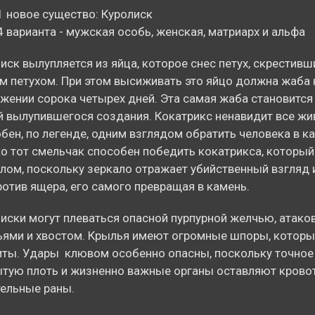
1 новое существо: Куролиск
4 варианта - мужская особь, женская, матриарх и альфа
иск вылупляется из яйца, которое снес петух, скрестивш
м петухом. При этом высиживать это яйцо должна жаба 
жении сорока четырех дней. Эта самая жаба становится
 вылупившегося создания. Кокатрикс ненавидит все жи
бен, по легенде, одним взглядом обратить человека в к
о тот смельчак способен победить кокатрикса, которы
лом, поскольку зеркало отражает убийственный взгляд 
ротив ящера, его самого превращая в камень.
иски могут плеваться опасной пурпурной желчью, атако
ями и хвостом. Крылья имеют огромные шпоры, которы
ты. Удары клювом особенно опасны, поскольку точное
тую плоть и жизненно важные органы оставляют кров
ельные раны.