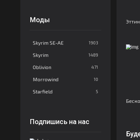
Моды
Этти
Skyrim SE-AE
1903
Skyrim
1489
Oblivion
471
Morrowind
10
Starfield
5
Беско
Подпишись на нас
Буд