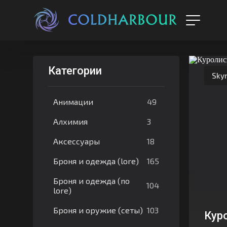
Категории
Sky
49
Анимации
3
Алхимия
18
Аксессуары
165
Броня и одежда (lore)
Броня и одежда (no
104
lore)
103
Броня и оружие (сеты)
Кур