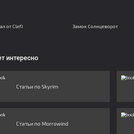
л от ClefJ
Замок Солнцеворот
ет интересно
Статьи по Skyrim
Статьи по Morrowind