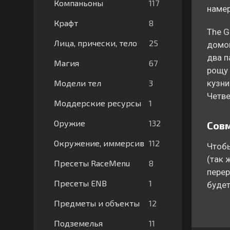
117
Компаньоны
намер
8
Крафт
The G
25
Лица, прически, тело
домов
два п
67
Магия
рощу 
3
Модели тел
кузни
Четве
1
Моддерские ресурсы
132
Оружие
Совм
112
Окружение, иммерсив
Чтобы
(так 
8
Пресеты RaceMenu
перер
1
Пресеты ENB
будет
12
Предметы и объекты
11
Подземелья