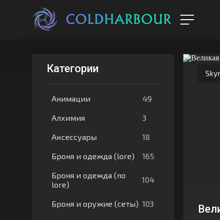
Категории
Sky
49
Анимации
3
Алхимия
18
Аксессуары
165
Броня и одежда (lore)
Броня и одежда (no
104
lore)
103
Броня и оружие (сеты)
Вел