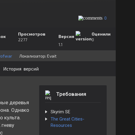
0
Просмотров
Оценили
зок
Версия
2277
0
1.1
rofwar
Локализатор:
⁣⁣⁣Evait
История версий
Требования
ные деревья
еона. Однако
Skyrim SE
о культа.
The Great Cities-
 гневу
Resources
с