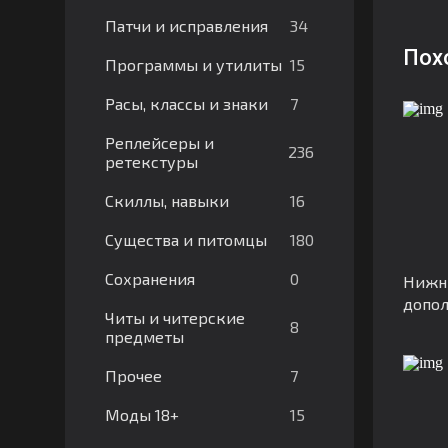
34
Патчи и исправления
Пох
15
Программы и утилиты
7
Расы, классы и знаки
Реплейсеры и
236
ретекстуры
16
Скиллы, навыки
180
Существа и питомцы
0
Сохранения
Нижни
допол
Читы и читерские
8
предметы
7
Прочее
15
Моды 18+