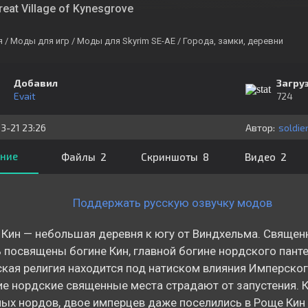
reat Village of Kynesgrove
я
/ Моды для игр
/ Моды для Skyrim SE-AE
/ Города, замки, деревни
Добавил
Загру
Evait
724
3-21 23:26
Автор:
soldie
ние
Файлы 2
Скриншоты 8
Видео 2
Поддержать русскую озвучку модов
Кин — небольшая деревня к югу от Виндхельма. Священ
 посвящены богине Кин, главной богине нордского пант
кая религия находится под натиском влияния Имперског
е нордские священные места страдают от запустения. К
ых нордов, двое имперцев даже поселились в Роще Кин 