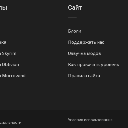
лы
Сайт
Блоги
ека
Поддержать нас
а Skyrim
Озвучка модов
 Oblivion
Как прокачать уровень
а Morrowind
Правила сайта
Условия использования
циальности