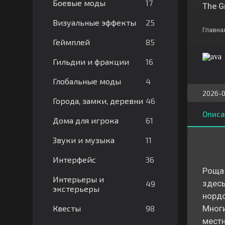
17
Боевые моды
The G
25
Визуальные эффекты
Главна
85
Геймплей
16
Гильдии и фракции
4
Глобальные моды
2026-0
46
Города, замки, деревни
Описа
61
Дома для игрока
11
Звуки и музыка
36
Интерфейс
Роща 
Интерьеры и
здесь
49
экстерьеры
нордс
98
Квесты
Многи
местн