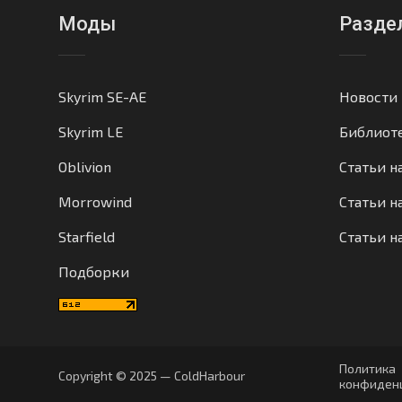
Моды
Разде
Skyrim SE-AE
Новости
Skyrim LE
Библиот
Oblivion
Статьи н
Morrowind
Статьи на
Starfield
Статьи н
Подборки
Политика
Copyright © 2025 — ColdHarbour
конфиден