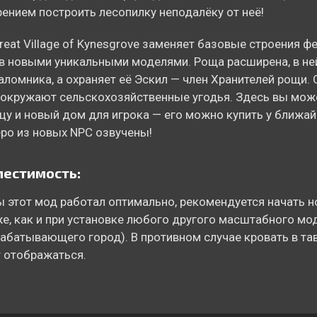
ением построить лесопилку неподалёку от неё!
reat Village of Kynesgrove заменяет базовые строения ф
 новыми уникальными моделями. Роща расширена, в не
аломника, а охраняет её Эскил — член Хранителей рощи. 
окружают сельскохозяйственные угодья. Здесь вы може
цу и новый дом для игрока — его можно купить у ближа
ро из новых NPC озвучены!
естимость:
 этот мод работал оптимально, рекомендуется начать н
же, как и при установке любого другого масштабного мод
абатывающего город). В противном случае кровать в та
 отображаться.