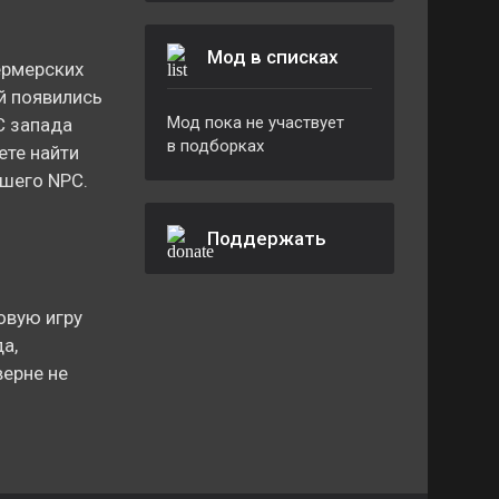
Мод в списках
ермерских
й появились
Мод пока не участвует
С запада
в подборках
те найти
йшего NPC.
Поддержать
овую игру
а,
верне не