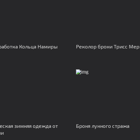
работка Кольца Намиры
Реколор брони Трисс Мер
еская зимняя одежда от
Броня лунного стража
ни