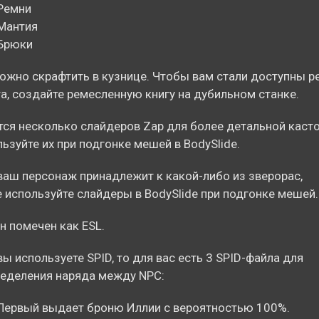
Ремни
Мантия
Брюки
ожно скрафтить в кузнице. Чтобы вам стали доступны р
а, создайте ремесленную книгу на дубильном станке.
ся несколько слайдеров Zap для более детальной каст
ьзуйте их при подгонке мешей в BodySlide.
ваш персонаж принадлежит к какой-либо из зверорас,
 используйте слайдеры в BodySlide при подгонке мешей.
н помечен как ESL.
вы используете SPID, то для вас есть 3 SPID-файла для
еделения наряда между NPC:
Первый выдает броню Иллии с вероятностью 100%.