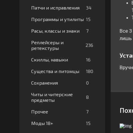
34
Патчи и исправления
15
Программы и утилиты
7
Расы, классы и знаки
Все 3
лишь 
Реплейсеры и
236
ретекстуры
Уста
16
Скиллы, навыки
Вручн
180
Существа и питомцы
0
Сохранения
Читы и читерские
8
предметы
Пох
7
Прочее
15
Моды 18+