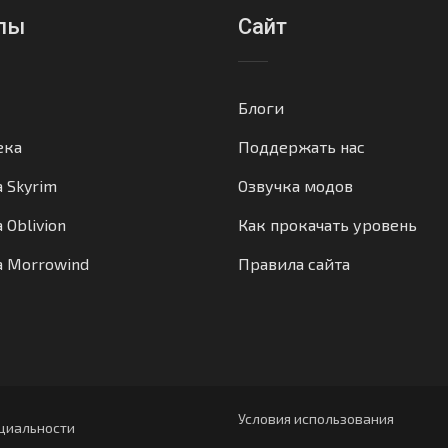
лы
Сайт
Блоги
ека
Поддержать нас
а Skyrim
Озвучка модов
 Oblivion
Как прокачать уровень
а Morrowind
Правила сайта
Условия использования
циальности