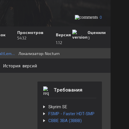
0
Просмотров
Оценили
зок
Версия
5432
3
1.12
SmolSaltLemon
Локализатор:
⁣⁣⁣Nocturn
История версий
Требования
Skyrim SE
FSMP - Faster HDT-SMP
CBBE 3BA (3BBB)