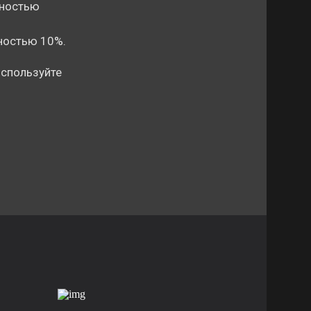
тностью
ностью 10%.
используйте