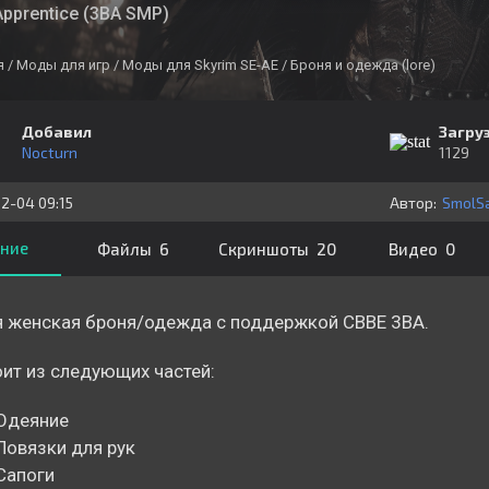
Apprentice (3BA SMP)
я
/ Моды для игр
/ Моды для Skyrim SE-AE
/ Броня и одежда (lore)
Добавил
Загру
Nocturn
1129
2-04 09:15
Автор:
ние
Файлы 6
Скриншоты 20
Видео 0
 женская броня/одежда с поддержкой CBBE 3BA.
ит из следующих частей:
Одеяние
Повязки для рук
Сапоги