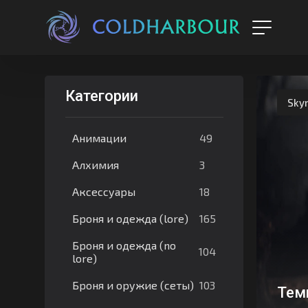
Категории
Sky
49
Анимации
3
Алхимия
18
Аксессуары
165
Броня и одежда (lore)
Броня и одежда (no
104
lore)
103
Броня и оружие (сеты)
Тем