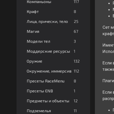
117
Компаньоны
8
Крафт
25
Лица, прически, тело
Сет м
67
Магия
крафт
3
Модели тел
Имеет
1
Моддерские ресурсы
Испол
132
Оружие
Если 
также
112
Окружение, иммерсив
Плаги
8
Пресеты RaceMenu
1
Пресеты ENB
Если 
распр
12
Предметы и объекты
11
Подземелья