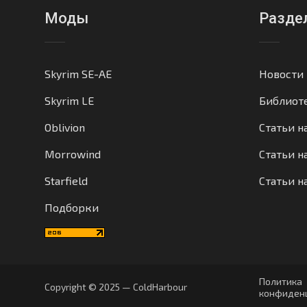
Моды
Разде
Skyrim SE-AE
Новости
Skyrim LE
Библиот
Oblivion
Статьи н
Morrowind
Статьи на
Starfield
Статьи н
Подборки
Политика
Copyright © 2025 — ColdHarbour
конфиден