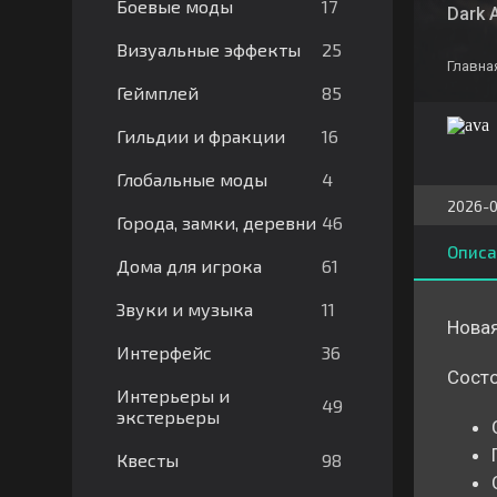
17
Боевые моды
Dark 
25
Визуальные эффекты
Главна
85
Геймплей
16
Гильдии и фракции
4
Глобальные моды
2026-0
46
Города, замки, деревни
Описа
61
Дома для игрока
11
Звуки и музыка
Новая
36
Интерфейс
Состо
Интерьеры и
49
экстерьеры
98
Квесты