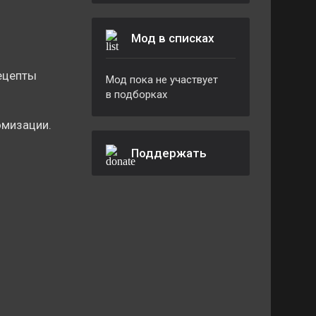
Мод в списках
ецепты
Мод пока не участвует
в подборках
омизации.
Поддержать