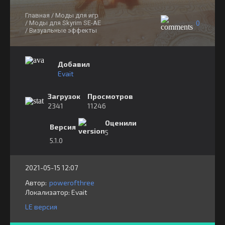
Главная
/ Моды для игр
0
/ Моды для Skyrim SE-AE
/ Визуальные эффекты
Добавил
Evait
Загрузок
Просмотров
2341
11246
Оценили
Версия
5
5.1.0
2021-05-15 12:07
Автор:
powerofthree
Локализатор:
⁣⁣⁣Evait
LE версия