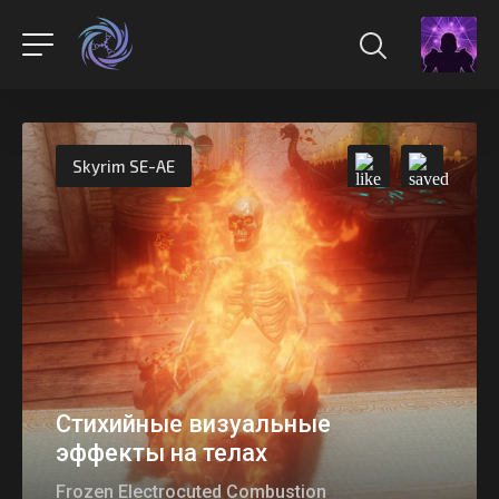
Skyrim SE-AE
Стихийные визуальные
эффекты на телах
Frozen Electrocuted Combustion