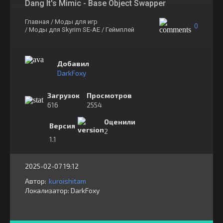
Dang It's Mimic - Base Object Swapper
Главная
/ Моды для игр
0
/ Моды для Skyrim SE-AE
/ Геймплей
Добавил
DarkFoxy
Загрузок
Просмотров
616
2554
Оценили
Версия
2
1.1
2025-02-07 19:12
Автор:
kuroishitam
Локализатор:
⁣⁣⁣DarkFoxy