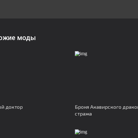
ожие моды
ой доктор
Броня Акавирского драко
стража