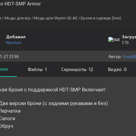
sto HDT-SMP Armor
я
/ Моды для игр
/ Моды для Skyrim SE-AE
/ Броня и одежда (lore)
Добавил
Загру
Nocturn
578
1-27 21:56
Автор:
Fuse0
ние
Файлы 1
Скриншоты 12
Видео 0
ая броня с поддержкой HDT-SMP. Включает:
Две версии брони (с задними рукавами и без)
Перчатки
Сапоги
Обруч