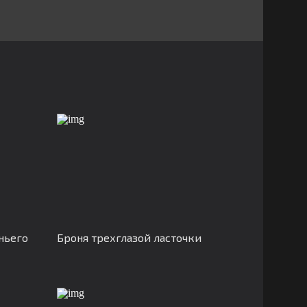
ньего
Броня трехглазой ласточки