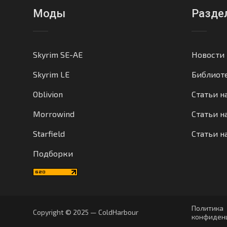
Моды
Разде
Skyrim SE-AE
Новости
Skyrim LE
Библиот
Oblivion
Статьи н
Morrowind
Статьи на
Starfield
Статьи н
Подборки
Политика
Copyright © 2025 — ColdHarbour
конфиден