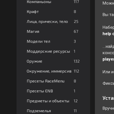
117
Компаньоны
Можно
8
Крафт
Вы т
25
Лица, прически, тело
Набер
67
Магия
help c
3
Модели тел
...на
1
Моддерские ресурсы
консо
playe
132
Оружие
112
Окружение, иммерсив
Или и
8
Пресеты RaceMenu
Фиксы
1
Пресеты ENB
Уста
12
Предметы и объекты
Вручн
11
Подземелья