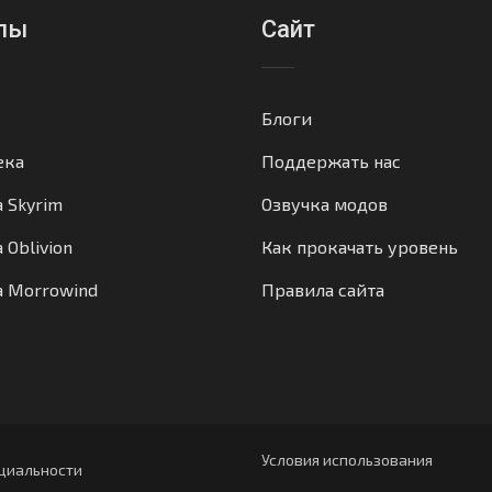
лы
Сайт
Блоги
ека
Поддержать нас
а Skyrim
Озвучка модов
 Oblivion
Как прокачать уровень
а Morrowind
Правила сайта
Условия использования
циальности