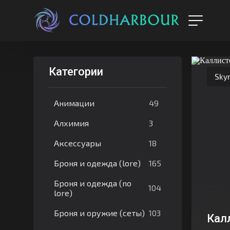
Категории
Sky
49
Анимации
3
Алхимия
18
Аксессуары
165
Броня и одежда (lore)
Броня и одежда (no
104
lore)
103
Броня и оружие (сеты)
Кал