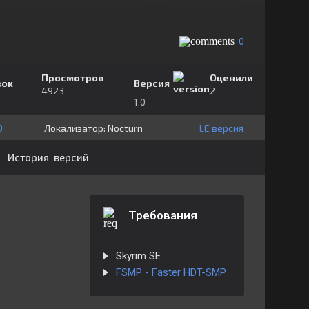
0
Просмотров
Оценили
зок
Версия
4923
2
1.0
0
Локализатор:
⁣⁣⁣Nocturn
LE версия
История версий
Требования
Skyrim SE
FSMP - Faster HDT-SMP