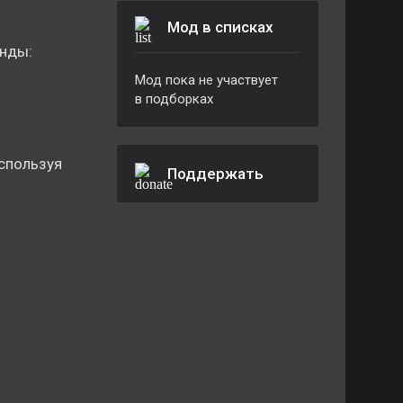
Мод в списках
нды:
Мод пока не участвует
в подборках
используя
Поддержать