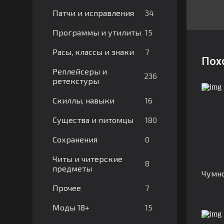
34
Патчи и исправления
15
Программы и утилиты
7
Расы, классы и знаки
Пох
Реплейсеры и
236
ретекстуры
16
Скиллы, навыки
180
Существа и питомцы
0
Сохранения
Читы и читерские
8
предметы
Чумн
7
Прочее
15
Моды 18+