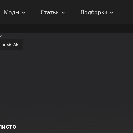
Моды
Статьи
Подборки
rim SE-AE
листо