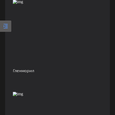
Гленморил