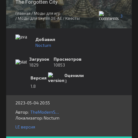
The Forgotten City
Главная
/ Моды для игр
3
/ Моды для Skyrim SE-AE
/ Квесты
Добавил
Nocturn
Загрузок
Просмотров
1829
10853
Оценили
Версия
3
1.8
2023-05-04 20:55
Автор:
TheModernStoryteller
Локализатор:
⁣⁣⁣Nocturn
LE версия