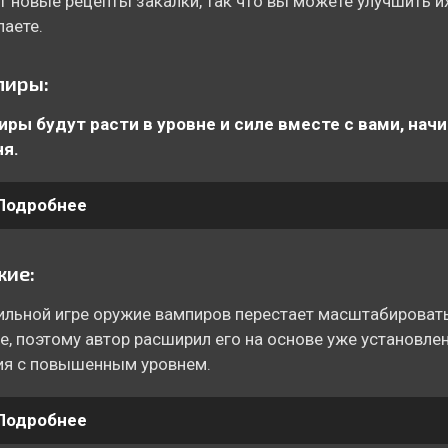
 новые рецепты закалки, так что вы можете улучшить их
аете.
пиры:
ры будут расти в уровне и силе вместе с вами, начи
ня.
Подробнее
жие:
ильной игре оружие вампиров перестает масштабировать
е, поэтому автор расширил его на основе уже установле
ия с повышенным уровнем.
Подробнее