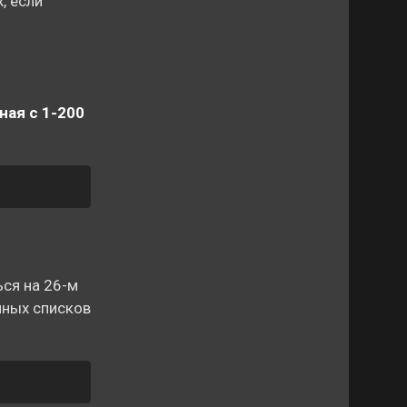
, если
ная с 1-200
ся на 26-м
нных списков