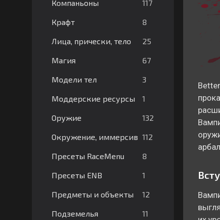
117
Компаньоны
8
Крафт
25
Лица, прически, тело
67
Магия
3
Модели тел
Bette
прока
1
Моддерские ресурсы
расши
132
Оружие
Вампи
оружи
112
Окружение, иммерсив
арбал
8
Пресеты RaceMenu
Всту
1
Пресеты ENB
12
Предметы и объекты
Вампи
выгля
11
Подземелья
их ур