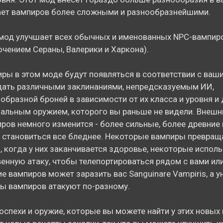
ет вампиров более сложными и разнообразнейшими.
мод улучшает всех обычных и именованных NPC-вампиров
чением Сераны, Валерики и Харкона).
ры в этом моде будут появляться в соответствии с ваш
ать различными заклинаниями, непредсказуемым ИИ,
образной броней в зависимости от их класса и уровня и
альным оружием, которого вы раньше не видели. Внешн
ров немного изменится - более сильные, более древние
 становиться все бледнее. Некоторые вампиры превращ
, когда у них заканчивается здоровье, некоторые испол
енную атаку, чтобы телепортироваться рядом с вами или
е вампиров может заразить вас Sanguinare Vampiris, а 
ы вампиров атакуют по-разному.
оспехи и оружие, которые вы можете найти у этих новых