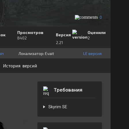
0
Просмотров
Оценили
зок
Версия
8402
2
2.21
in
Локализатор:
⁣⁣⁣Evait
LE версия
История версий
Требования
Skyrim SE