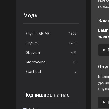
имеют
пожел
Моды
Вам
Вампи
Skyrim SE-AE
1903
уров
Skyrim
1489
Oblivion
471
Morrowind
10
Ору
Starfield
5
В ван
уровн
оруж
Подпишись на нас