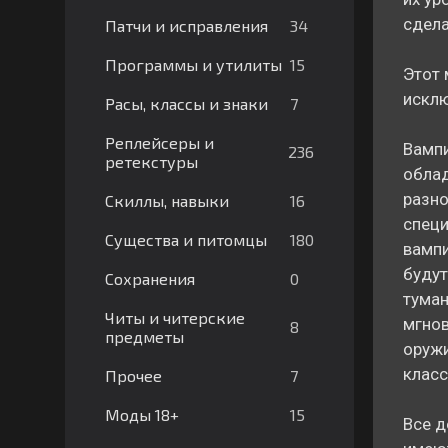
сдела
34
Патчи и исправления
15
Программы и утилиты
Этот 
исклю
7
Расы, классы и знаки
Реплейсеры и
Вампи
236
ретекстуры
облад
разно
16
Скиллы, навыки
специ
180
Существа и питомцы
вампи
будут
0
Сохранения
туман
Читы и читерские
мгнов
8
предметы
оружи
класс
7
Прочее
15
Моды 18+
Все д