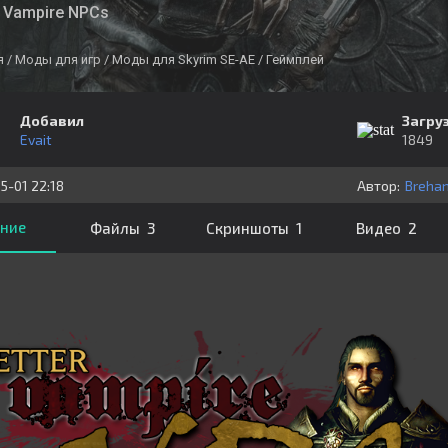
r Vampire NPCs
я
/ Моды для игр
/ Моды для Skyrim SE-AE
/ Геймплей
Добавил
Загру
Evait
1849
5-01 22:18
Автор:
Brehan
ние
Файлы 3
Скриншоты 1
Видео 2