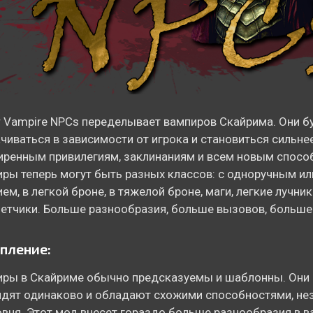
r Vampire NPCs переделывает вампиров Скайрима. Они б
чиваться в зависимости от игрока и становиться сильне
ренным привилегиям, заклинаниям и всем новым спосо
ры теперь могут быть разных классов: с одноручным и
ем, в легкой броне, в тяжелой броне, маги, легкие лучни
етчики. Больше разнообразия, больше вызовов, больше
пление:
ры в Скайриме обычно предсказуемы и шаблонны. Они 
дят одинаково и обладают схожими способностями, не
овня. Этот мод внесет гораздо больше разнообразия в в