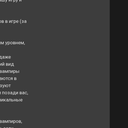
 в игре (за
им уровнем,
 даже
ий вид
 вампиры
аются в
ьзуют
 позади вас,
уникальные
 вампиров,