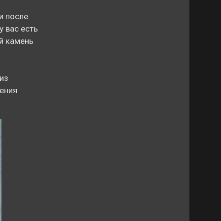
и после
у вас есть
й камень
из
ения