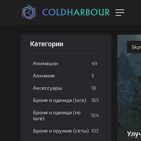
Категории
Sky
49
Анимации
3
Алхимия
18
Аксессуары
165
Броня и одежда (lore)
Броня и одежда (no
104
lore)
103
Броня и оружие (сеты)
Улу