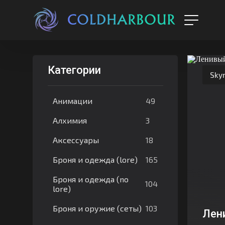
Категории
Sky
49
Анимации
3
Алхимия
18
Аксессуары
165
Броня и одежда (lore)
Броня и одежда (no
104
lore)
103
Броня и оружие (сеты)
Лен