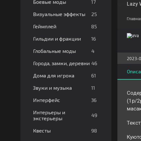
17
Боевые моды
Lazy 
25
Визуальные эффекты
Главна
85
Геймплей
16
Гильдии и фракции
4
Глобальные моды
2023-0
46
Города, замки, деревни
Описа
61
Дома для игрока
11
Звуки и музыка
Содер
36
Интерфейс
(1р/2
масак
Интерьеры и
49
экстерьеры
Текст
98
Квесты
Куютс