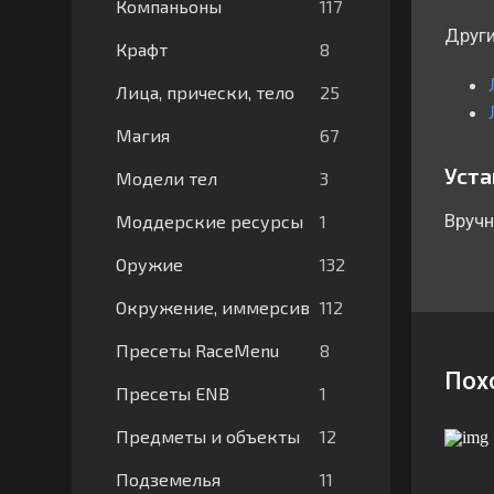
117
Компаньоны
Други
8
Крафт
25
Лица, прически, тело
67
Магия
Уста
3
Модели тел
Вручн
1
Моддерские ресурсы
132
Оружие
112
Окружение, иммерсив
8
Пресеты RaceMenu
Пох
1
Пресеты ENB
12
Предметы и объекты
11
Подземелья