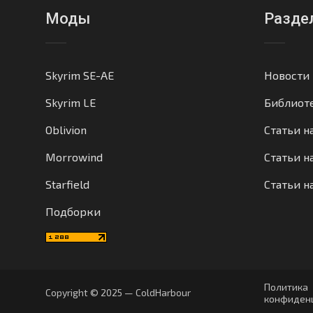
Моды
Разде
Skyrim SE-AE
Новости
Skyrim LE
Библиот
Oblivion
Статьи н
Morrowind
Статьи на
Starfield
Статьи н
Подборки
Политика
Copyright © 2025 — ColdHarbour
конфиден