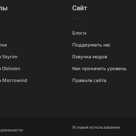
лы
Сайт
Блоги
ека
Поддержать нас
а Skyrim
Озвучка модов
 Oblivion
Как прокачать уровень
а Morrowind
Правила сайта
Условия использования
циальности