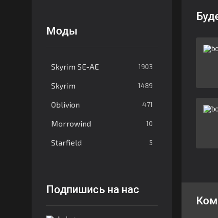
Буд
Моды
Skyrim SE-AE
1903
Skyrim
1489
Oblivion
471
Morrowind
10
Starfield
5
Подпишись на нас
Ком