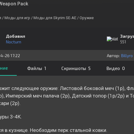
Weapon Pack
я
/ Моды для игр
/ Моды для Skyrim SE-AE
/ Оружие
Добавил
Загру
Nocturn
551
4-26 17:22
Автор:
Billyro
ние
Файлы 1
Скриншоты 5
Видео 0
жит следующее оружие: Листовой боковой меч (1р), Ф
р), Имперский меч палача (2р), Датский топор (1р/2р) и 
ари (2р).
уры 3-4К.
я в кузнице. Необходим перк стальной ковки.