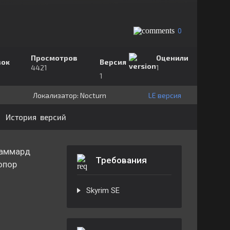
0
Просмотров
Оценили
зок
Версия
4421
1
1
Локализатор:
⁣⁣⁣Nocturn
LE версия
История версий
ламмард
Требования
Топор
Skyrim SE