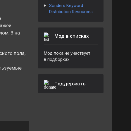
Sonders Keyword
Distribution Resources
е
нажей
лом, 3 на
Мод в списках
кого пола,
Мод пока не участвует
в подборках
ользуемые
Поддержать