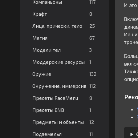
117
Компаньоны
И это
8
Крафт
Включ
25
Лица, прически, тело
динам
Из ни
67
Магия
троне
3
Модели тел
Больш
1
Моддерские ресурсы
вклю
Также
132
Оружие
опци
112
Окружение, иммерсив
Реко
8
Пресеты RaceMenu
1
Пресеты ENB
12
Предметы и объекты
11
Подземелья