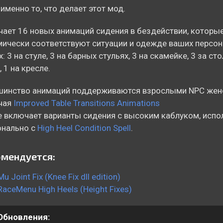
 именно то, что делает этот мод.
ает 16 новых анимаций сидения в бездействии, которы
ически соответствуют ситуации и одежде ваших персо
х: 3 на стуле, 3 на барных стульях, 3 на скамейке, 3 за сто
, 1 на кресле.
инство анимаций поддерживаются взрослыми NPC женс
чая
Improved Table Transitions Animations
 включает варианты сидения с высоким каблуком, исп
онально с
High Heel Condition Spell
.
мендуется:
Mu Joint Fix (Knee Fix dll edition)
RaceMenu High Heels (Height Fixes)
Обновления: