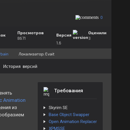
0
Просмотров
Оценили
зок
Версия
8671
3
1.6
bain
Локализатор:
⁣⁣⁣Evait
История версий
Требования
енять
c Animation
ения из
Skyrim SE
нообразием
Base Object Swapper
Open Animation Replacer
XPMSSE