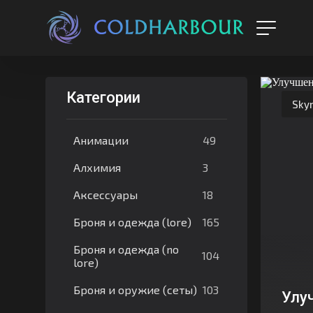
Категории
Sky
49
Анимации
3
Алхимия
18
Аксессуары
165
Броня и одежда (lore)
Броня и одежда (no
104
lore)
103
Броня и оружие (сеты)
Улу