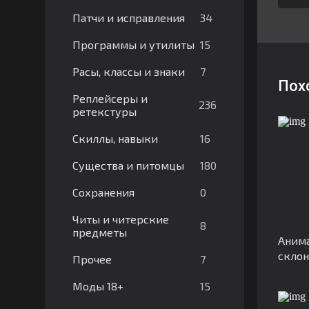
34
Патчи и исправления
15
Программы и утилиты
7
Расы, классы и знаки
Пох
Реплейсеры и
236
ретекстуры
16
Скиллы, навыки
180
Существа и питомцы
0
Сохранения
Читы и читерские
8
предметы
Анима
скло
7
Прочее
15
Моды 18+