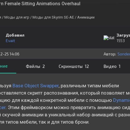
n Female Sitting Animations Overhaul
я
/ Моды для игр
/ Моды для Skyrim SE-AE
/ Анимации
Добавил
Загру
Evait
1553
2-25 14:06
Автор:
Sonder
ние
Файлы 2
Скриншоты 12
Видео 1
льзуя
Base Object Swapper
, различным типам мебели
ставляется скрипт распознавания, который позволяет м
ацию для каждой конкретной мебели с помощью
Dynami
cer
. Этим фреймворком можно превратить анимацию сид
 скучной анимации в уникальный набор анимаций с раз
ля типов мебели, так и для типов брони.