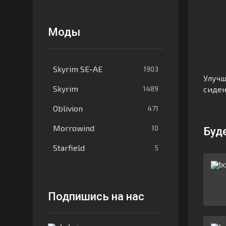
Моды
Skyrim SE-AE
1903
Улучш
Skyrim
1489
сиде
Oblivion
471
Morrowind
10
Буд
Starfield
5
Подпишись на нас