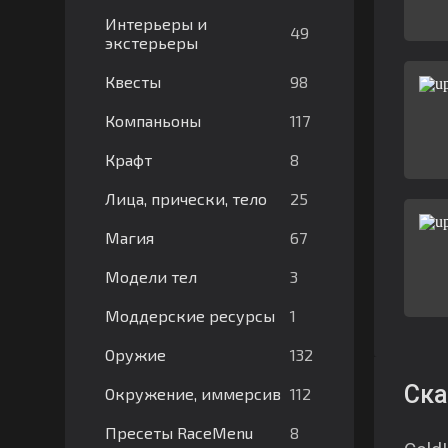
Интерьеры и
49
экстерьеры
98
Квесты
117
Компаньоны
8
Крафт
25
Лица, прически, тело
67
Магия
3
Модели тел
1
Моддерские ресурсы
132
Оружие
Ска
112
Окружение, иммерсив
8
Пресеты RaceMenu