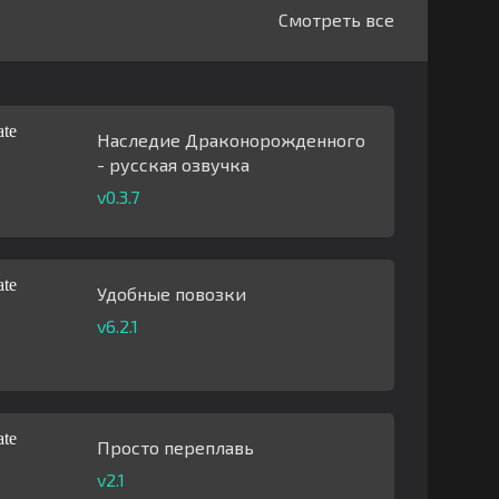
Смотреть все
Наследие Драконорожденного
- русская озвучка
v0.3.7
Удобные повозки
v6.2.1
Просто переплавь
v2.1