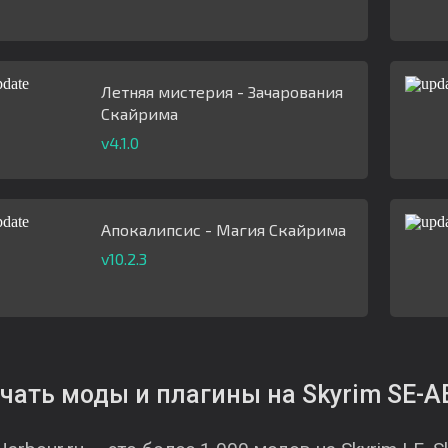
Летняя мистерия - Зачарования
Скайрима
v4.1.0
Апокалипсис - Магия Скайрима
v10.2.3
чать моды и плагины на Skyrim SE-A