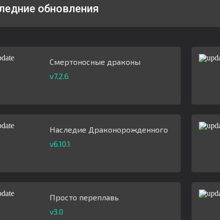
ледние обновления
Смертоносные драконы
v7.2.6
Наследие Драконорожденного
v6.10.1
Просто переплавь
v3.0