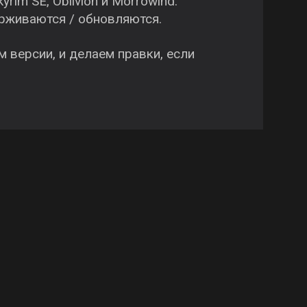
yrim SE, Oblivion и Morrowind.
рживаются / обновляются.
 версии, и делаем правки, если