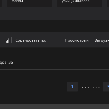
магом
убийцы или вора
Сортировать по:
Просмотрам
Загруз
дов: 36
.
.
.
.
.
.
1