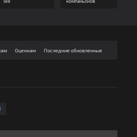
like
компаньонов
кам
Оценкам
Последние обновленные
3