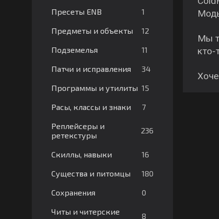
ColdH
1
Пресеты ENB
Моды
12
Предметы и объекты
Мы т
11
Подземелья
кто-
34
Патчи и исправления
Хоче
15
Программы и утилиты
7
Расы, классы и знаки
Реплейсеры и
236
ретекстуры
16
Скиллы, навыки
180
Существа и питомцы
0
Сохранения
Читы и читерские
8