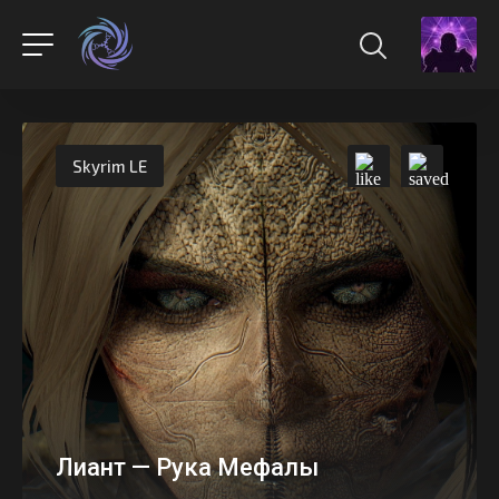
Skyrim LE
Лиант — Рука Мефалы