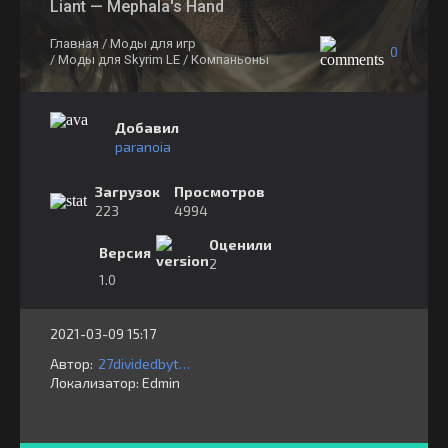
Liant — Mephala's Hand
Главная
/ Моды для игр
0
/ Моды для Skyrim LE
/ Компаньоны
Добавил
paranoia
Загрузок
Просмотров
223
4994
Оценили
Версия
2
1.0
2021-03-09 15:17
Автор:
27dividedbythe9s
Локализатор:
⁣⁣⁣Edmin