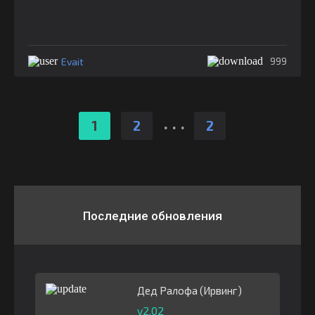
Evait
999
.
.
.
1
2
2
Последние обновления
Дед Ралофа (Ирвинг)
v2.02