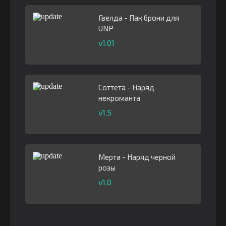
Гвелда - Пак брони для
UNP
v1.01
Соттета - Наряд
некроманта
v1.5
Мерта - Наряд черной
розы
v1.0