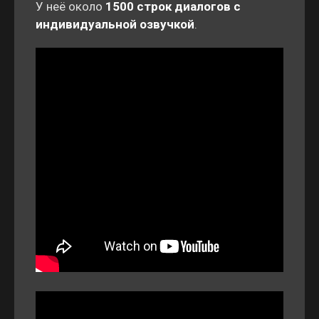
У неё около
1500 строк диалогов с
индивидуальной озвучкой
.