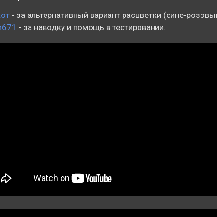
кот
- за альтернативный вариант расцветки (сине-розовы
n671
- за наводку и помощь в тестировании.