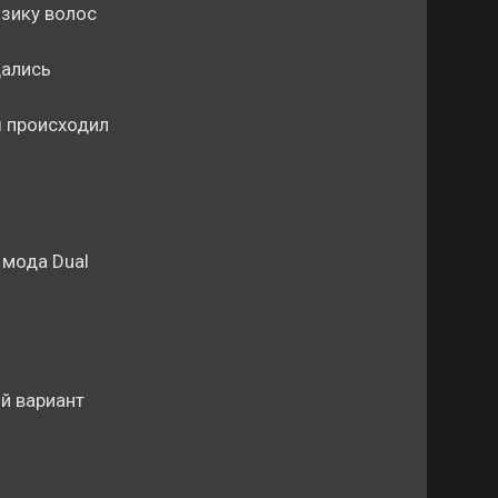
зику волос
дались
 происходил
 мода Dual
й вариант