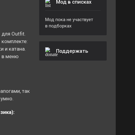
Мод в списках
Мод пока не участвует
в подборках
для Outfit.
 комплекте:
и и катана.
Поддержать
я в меню
апогами, так
зумно.
зика):