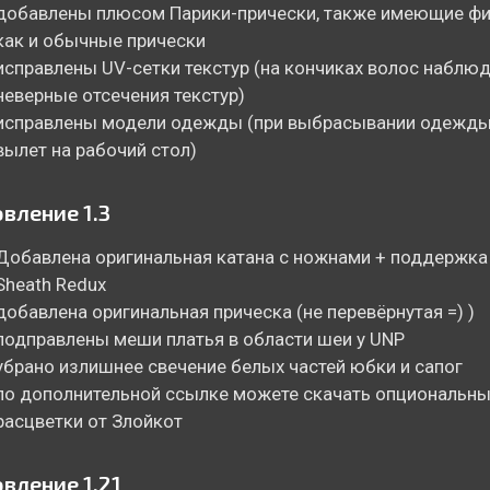
добавлены плюсом Парики-прически, также имеющие фи
как и обычные прически
исправлены UV-сетки текстур (на кончиках волос наблю
неверные отсечения текстур)
исправлены модели одежды (при выбрасывании одежды
вылет на рабочий стол)
вление 1.3
Добавлена оригинальная катана с ножнами + поддержка
Sheath Redux
добавлена оригинальная прическа (не перевёрнутая =) )
подправлены меши платья в области шеи у UNP
убрано излишнее свечение белых частей юбки и сапог
по дополнительной ссылке можете скачать опциональны
расцветки от Злойкот
вление 1.21