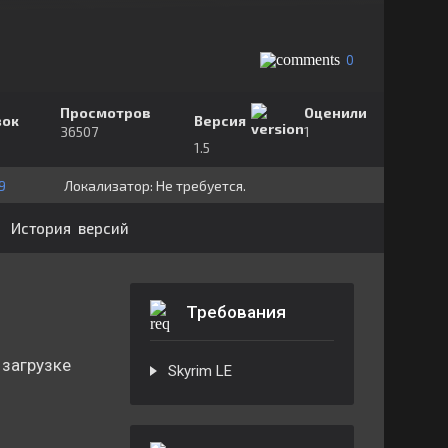
0
Просмотров
Оценили
зок
Версия
36507
1
1.5
9
Локализатор:
⁣⁣⁣Не требуется.
История версий
Требования
 загрузке
Skyrim LE