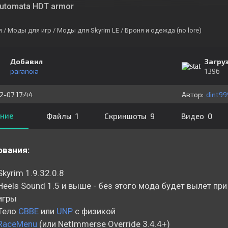
Automata HDT armor
я
/ Моды для игр
/ Моды для Skyrim LE
/ Броня и одежда (no lore)
Добавил
Загру
paranoia
1396
2-07 17:44
Автор:
dint99
ние
Файлы 1
Скриншоты 9
Видео 0
ования:
Skyrim 1.9.32.0.8
Heels Sound 1.5 и выше - без этого мода будет вылет при
игры
Тело
CBBE
или
UNP
с физикой
RaceMenu
(или NetImmerse Override 3.4.4+)