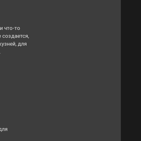
и что-то
е создается,
узней, для
.
для