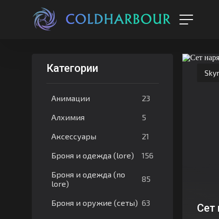
Категории
Skyr
23
Анимации
5
Алхимия
21
Аксессуары
156
Броня и одежда (lore)
Броня и одежда (no
85
lore)
63
Броня и оружие (сеты)
Сет 