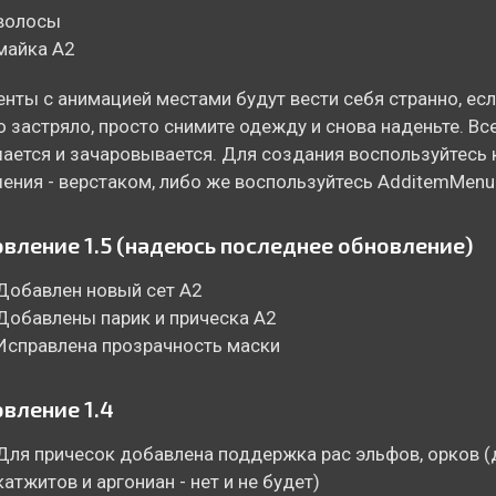
волосы
майка A2
нты с анимацией местами будут вести себя странно, есл
о застряло, просто снимите одежду и снова наденьте. Вс
ается и зачаровывается. Для создания воспользуйтесь к
ения - верстаком, либо же воспользуйтесь AdditemMenu
вление 1.5 (надеюсь последнее обновление)
Добавлен новый сет А2
Добавлены парик и прическа А2
Исправлена прозрачность маски
вление 1.4
Для причесок добавлена поддержка рас эльфов, орков (
катжитов и аргониан - нет и не будет)