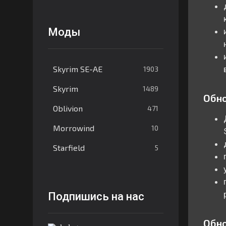
Моды
Skyrim SE-AE
1903
Skyrim
1489
Обно
Oblivion
471
Morrowind
10
Starfield
5
Подпишись на нас
Обно