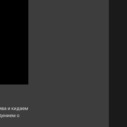
ива и кидаем
ждением о