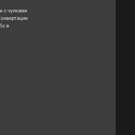
ги с чулками
конвертации
бо в