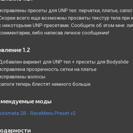
исправлены пресеты для UNP тел: перчатки, платье, сапо
Скорее всего еще возможны просветы текстур тела при 
с некоторыми UNP-пресетами. Сообщите об этом мне: ли
комментарии, либо написав личное сообщение!
вление 1.2
Добавлен вариант для UNP тел + пресеты для Bodyslide
исправлена прозрачность сетки на платье
исправлены волосы
сапоги теперь блестят немного больше
омендуемые моды
Automata 2B - RaceMenu Preset v2
годарности