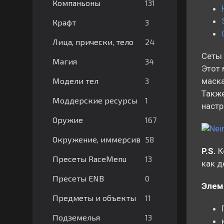
131
Компаньоны
3
Крафт
24
Лица, прически, тело
Сеты 
34
Магия
Этот 
3
Модели тел
маска
Также
1
Моддерские ресурсы
настр
167
Оружие
58
Окружение, иммерсив
P.S.
К
13
Пресеты RaceMenu
как д
0
Пресеты ENB
Элем
11
Предметы и объекты
13
Подземелья