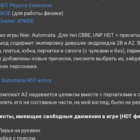
HDT Physics Extension
SKSE
(для работы физики)
Скелет XPMSE
из игры Nier: Automata. Для тел CBBE, UNP HDT + пресеты 
мод содержит экипировку девушeк-андроидов 2B и A2. В
, платье, юбка, перчатки и сапоги (с чулками и без), парик
 добавлены новые прически, сможете выбрать их, зайд
оек персонажа.
омплект А2 надевается целиком вместе с перчатками и с
елить его на составные части, на мой взгляд, было не ра
енты, имеющие свободные движения в игре (HDT фи
Перья на рукавах
юбка с поясом