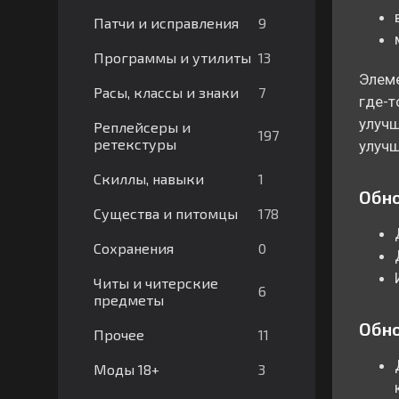
9
Патчи и исправления
13
Программы и утилиты
Элеме
7
Расы, классы и знаки
где-т
улучш
Реплейсеры и
197
ретекстуры
улучш
1
Скиллы, навыки
Обно
178
Существа и питомцы
0
Сохранения
Читы и читерские
6
предметы
Обно
11
Прочее
3
Моды 18+