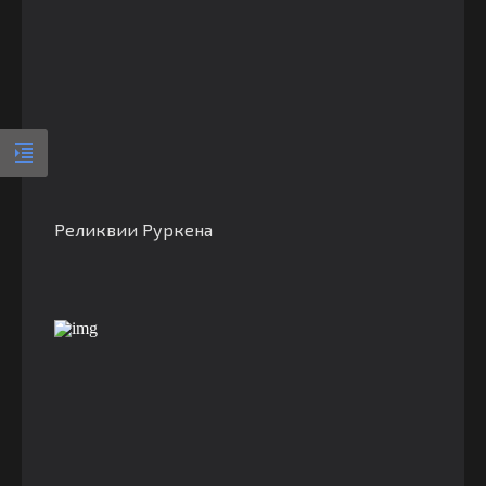
Реликвии Руркена