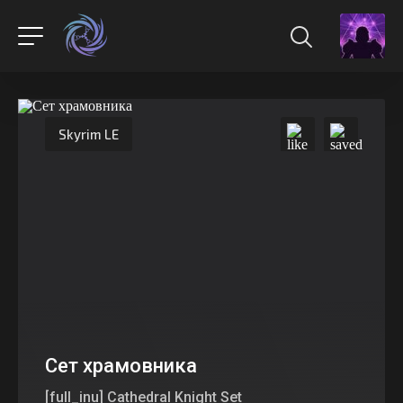
Skyrim LE
Сет храмовника
[full_inu] Cathedral Knight Set