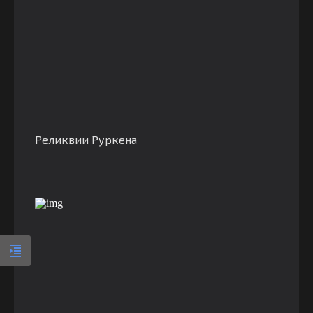
Реликвии Руркена