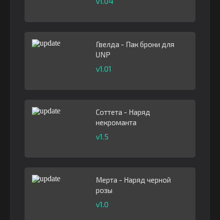
v1.04
Гвелда - Пак брони для
UNP
v1.01
Соттета - Наряд
некроманта
v1.5
Мерта - Наряд черной
розы
v1.0