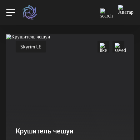
Skyrim LE
Крушитель чешуи