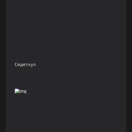
Седетхул