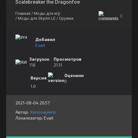
Scalebreaker the Dragonfoe
Главная
/ Моды для игр
0
/ Моды для Skyrim LE
/ Оружие
Добавил
Evait
Загрузок
Просмотров
118
2131
Оценили
Версия
0
1.0
2021-08-04 20:57
Автор:
Xenosapiens
Локализатор:
⁣⁣⁣Evait