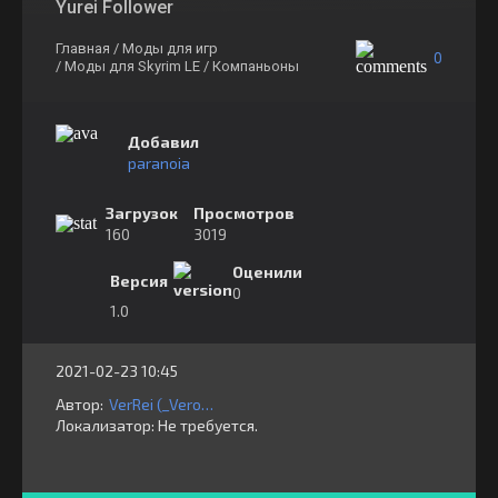
Yurei Follower
Главная
/ Моды для игр
0
/ Моды для Skyrim LE
/ Компаньоны
Добавил
paranoia
Загрузок
Просмотров
160
3019
Оценили
Версия
0
1.0
2021-02-23 10:45
Автор:
VerRei (_Veronica_)
Локализатор:
⁣⁣⁣Не требуется.