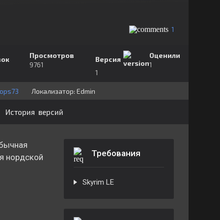
1
Просмотров
Оценили
зок
Версия
9761
1
1
ops73
Локализатор:
⁣⁣⁣Edmin
История версий
обычная
Требования
ля нордской
Skyrim LE