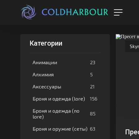
Категории
Skyr
23
Анимации
5
Алхимия
21
Аксессуары
156
Броня и одежда (lore)
Броня и одежда (no
85
lore)
63
Броня и оружие (сеты)
Пре