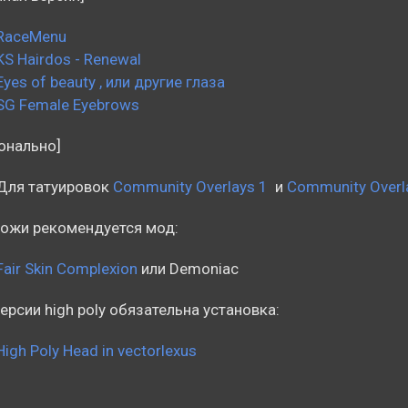
RaceMenu
KS Hairdos - Renewal
Eyes of beauty , или другие глаза
SG Female Eyebrows
онально]
Для татуировок
Community Overlays 1
и
Community Overl
ожи рекомендуется мод:
Fair Skin Complexion
или Demoniac
ерсии high poly обязательна установка:
High Poly Head in vectorlexus