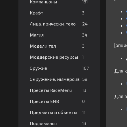
131
Компаньоны
3
Крафт
24
Лица, прически, тело
34
Магия
[опци
3
Модели тел
1
Моддерские ресурсы
167
Оружие
Для к
58
Окружение, иммерсив
13
Пресеты RaceMenu
Для в
0
Пресеты ENB
11
Предметы и объекты
13
Подземелья