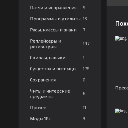
9
Патчи и исправления
13
Программы и утилиты
Пох
7
Расы, классы и знаки
Реплейсеры и
197
ретекстуры
1
Скиллы, навыки
178
Существа и питомцы
0
Сохранения
Пресе
Читы и читерские
6
предметы
11
Прочее
3
Моды 18+