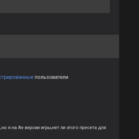
стрированные
пользователи
но я на Ае версии игры,нет ли этого пресета для