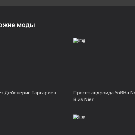
ожие моды
т Дейенерис Таргариен
Пресет андроида YoRHa No
B из Nier