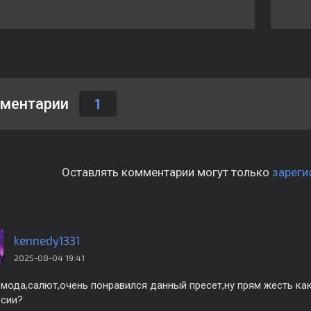
ментарии
1
Оставлять комментарии могут только
зареги
kennedy1331
2025-08-04 19:41
мода,салют,очень понравился данный пресет,ну прям жесть как,
рсии?