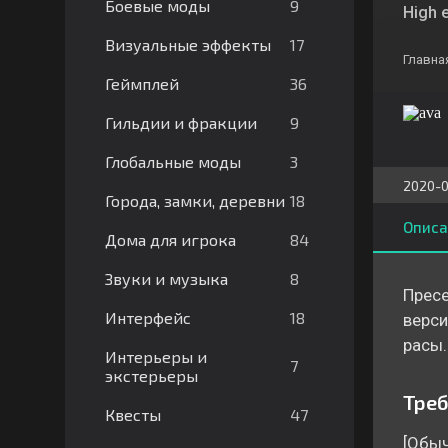
9
Боевые моды
High e
17
Визуальные эффекты
Главна
36
Геймплей
9
Гильдии и фракции
3
Глобальные моды
2020-0
18
Города, замки, деревни
Описа
84
Дома для игрока
8
Звуки и музыка
Пресе
18
Интерфейс
верси
расы.
Интерьеры и
7
экстерьеры
Треб
47
Квесты
[Обыч