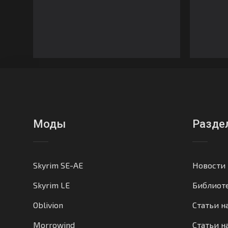
Моды
Разде
Skyrim SE-AE
Новости
Skyrim LE
Библиот
Oblivion
Статьи н
Morrowind
Статьи на