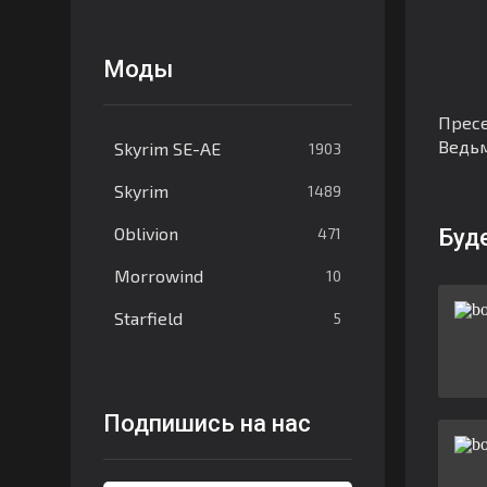
Моды
Пресе
Ведьм
Skyrim SE-AE
1903
Skyrim
1489
Oblivion
471
Буд
Morrowind
10
Starfield
5
Подпишись на нас