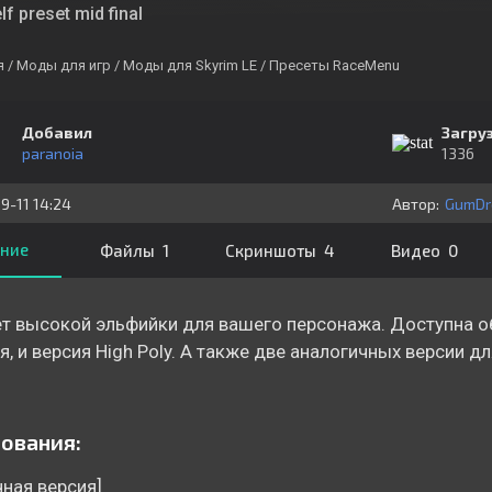
lf preset mid final
я
/ Моды для игр
/ Моды для Skyrim LE
/ Пресеты RaceMenu
Добавил
Загру
paranoia
1336
9-11 14:24
Автор:
GumDr
ние
Файлы 1
Скриншоты 4
Видео 0
т высокой эльфийки для вашего персонажа. Доступна 
я, и версия High Poly. А также две аналогичных версии д
ования:
ная версия]