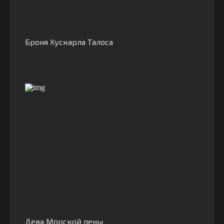
Броня Хускарла Талоса
Дева Морской пены