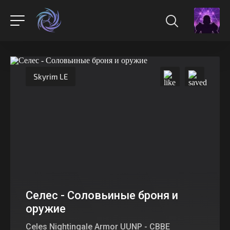
Skyrim LE
Селес - Соловьиные броня и
оружие
Celes Nightingale Armor UUNP - CBBE