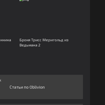
анника
Броня Трисс Меригольд из
Ведьмака 2
Статьи по Oblivion