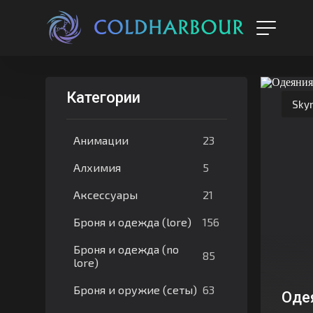
Категории
Skyr
23
Анимации
5
Алхимия
21
Аксессуары
156
Броня и одежда (lore)
Броня и одежда (no
85
lore)
63
Броня и оружие (сеты)
Оде