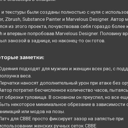
 и текстуры были созданы полностью с нуля с использо
er, Zbrush, Substance Painter и Marvelous Designer. Автор
лся из этого проекта, почувствовав себя гораздо более
h и впервые попробовав Marvelous Designer. Половину в
ыл занозой в заднице, но наконец-то он готов.
торые заметки:
Одеяния подходят для мужчин и женщин всех рас, с под
ползунка веса.
Перчатки наносят дополнительный урон при атаке без ор
Автор потратил бесчисленное количество часов, пытаяс
от обрезки туловища. В основном он преуспел, но все е
быть некоторое минимальное обрезание в зависимости 
анимаций или модов на позы.
Патч для CBBE просто фиксирует зазор на запястье при
использовании женских ручных сеток CBBE