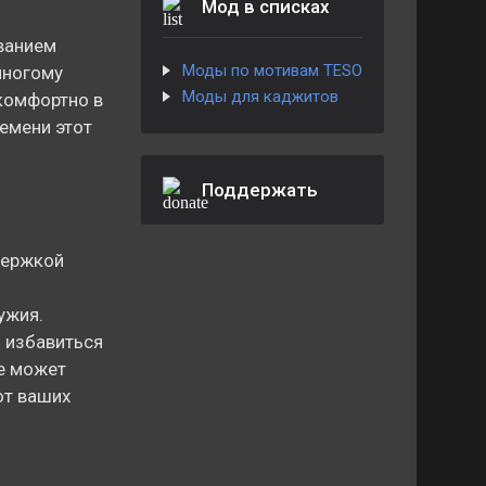
Мод в списках
ванием
Моды по мотивам TESO
 многому
Моды для каджитов
 комфортно в
ремени этот
Поддержать
держкой
ужия.
ь избавиться
ще может
от ваших