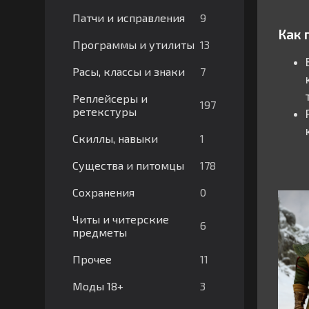
9
Патчи и исправления
Как 
13
Программы и утилиты
7
Расы, классы и знаки
Реплейсеры и
197
ретекстуры
1
Скиллы, навыки
178
Существа и питомцы
0
Сохранения
Читы и читерские
6
предметы
11
Прочее
3
Моды 18+