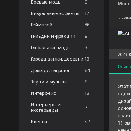
9
Боевые моды
Moon 
17
Визуальные эффекты
Главна
36
Геймплей
9
Гильдии и фракции
3
Глобальные моды
2023-0
18
Города, замки, деревни
Описа
84
Дома для игрока
8
Звуки и музыка
Этот 
18
Интерфейс
вдохн
дизай
Интерьеры и
7
основ
экстерьеры
знает
47
Квесты
1), а
немно