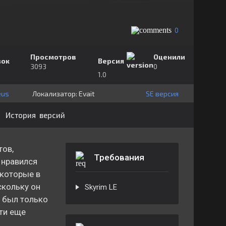
0
Просмотров
Оценили
зок
Версия
3093
0
1.0
eus
Локализатор:
⁣⁣⁣Evait
SE версия
История версий
тов,
Требования
а нравился
 которые в
скольку он
Skyrim LE
, был только
ти еще