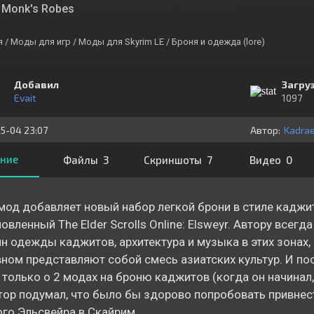
Monk's Robes
я
/ Моды для игр
/ Моды для Skyrim LE
/ Броня и одежда (lore)
Добавил
Загру
Evait
1097
5-04 23:07
Автор:
Kadra
ние
Файлы 3
Скриншоты 7
Видео 0
мод добавляет новый набор легкой брони в стиле каджи
овленный The Elder Scrolls Online: Elsweyr. Автору всегд
н одежды каджитов, архитектура и музыка в этих зонах,
ном представляют собой смесь азиатских культур. И по
 только о 2 модах на броню каджитов (когда он начинал
втор подумал, что было бы здорово попробовать привнес
го Эльсвейра в Скайрим.