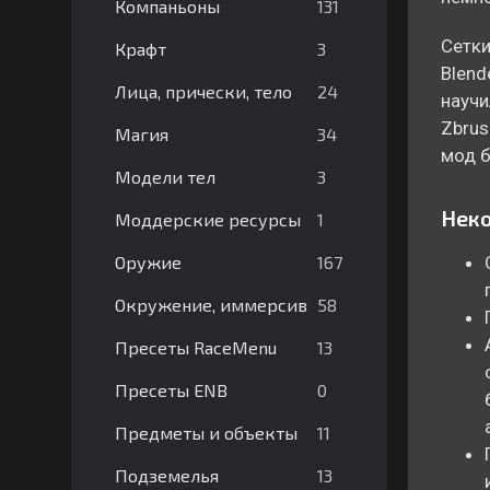
131
Компаньоны
Сетки
3
Крафт
Blend
24
Лица, прически, тело
научи
Zbrus
34
Магия
мод б
3
Модели тел
Неко
1
Моддерские ресурсы
167
Оружие
58
Окружение, иммерсив
13
Пресеты RaceMenu
0
Пресеты ENB
11
Предметы и объекты
13
Подземелья