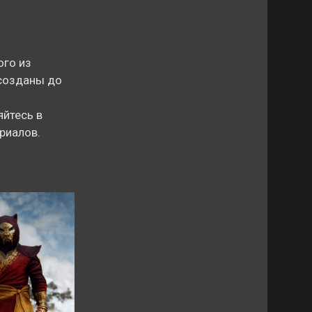
ого из
 созданы до
яйтесь в
риалов.