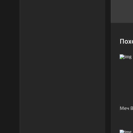
Пох
Меч В