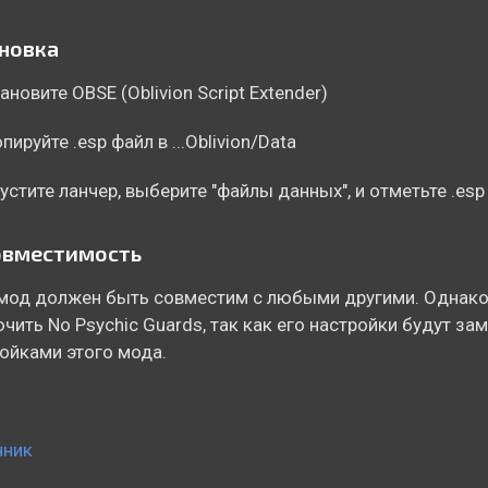
новка
тановите OBSE (Oblivion Script Extender)
пируйте .esp файл в ...Oblivion/Data
пустите ланчер, выберите "файлы данных", и отметьте .esp
овместимость
мод должен быть совместим с любыми другими. Однако,
чить No Psychic Guards, так как его настройки будут за
ойками этого мода.
чник