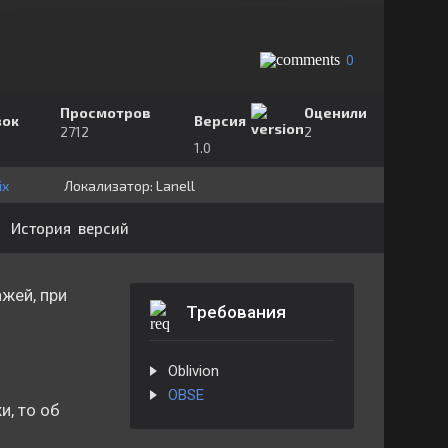
0
Просмотров
Оценили
зок
Версия
2712
2
1.0
ix
Локализатор:
⁣⁣⁣Lanell
История версий
жей, при
Требования
Oblivion
OBSE
, то об