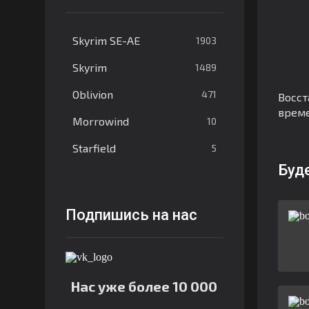
Skyrim SE-AE
1903
Skyrim
1489
Oblivion
471
Восст
врем
Morrowind
10
Starfield
5
Буд
Подпишись на нас
Нас уже более 10 000