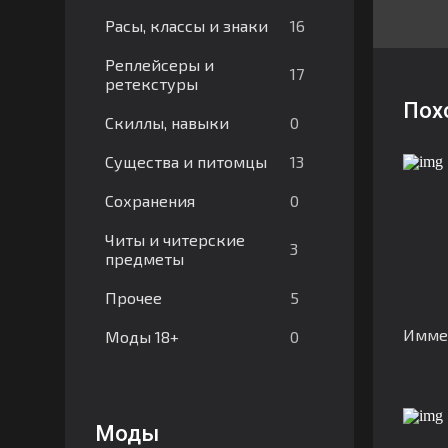
16
Расы, классы и знаки
Реплейсеры и
17
ретекстуры
Пох
0
Скиллы, навыки
13
Существа и питомцы
0
Сохранения
Читы и читерские
3
предметы
5
Прочее
Имме
0
Моды 18+
Моды