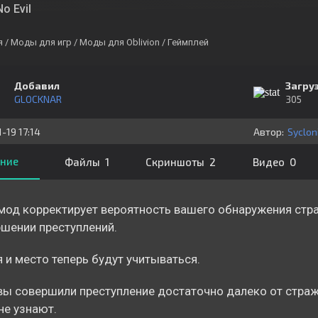
o Evil
я
/ Моды для игр
/ Моды для Oblivion
/ Геймплей
Добавил
Загру
GLOCKNAR
305
-19 17:14
Автор:
Syclon
ние
Файлы 1
Скриншоты 2
Видео 0
мод корректирует вероятность вашего обнаружения стра
шении преступлений.
 и место теперь будут учитываться.
вы совершили преступление достаточно далеко от стражи
не узнают.