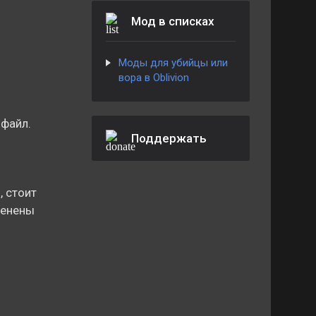
Мод в списках
Моды для убийцы или
вора в Oblivion
 файл.
Поддержать
 стоит
менены