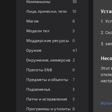
30
Компаньоны
Уста
10
Лица, прически, тело
8
Магия
1. Ус
3
Модели тел
2. Ско
0
Моддерские ресурсы
3. за
47
Оружие
Нес
2
Окружение, иммерсив
Этот 
0
Пресеты ENB
отклю
7
Предметы и объекты
настр
3
Подземелья
3
Патчи и исправления
Исто
8
Программы и утилиты