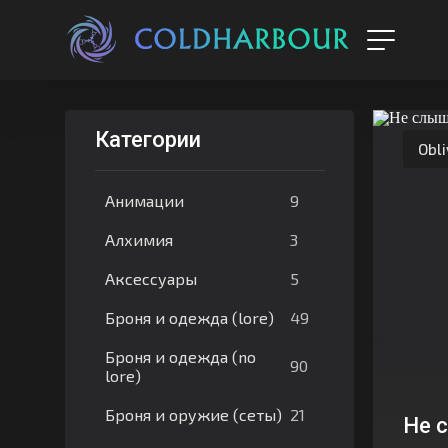
Категории
Obli
9
Анимации
3
Алхимия
5
Аксессуары
49
Броня и одежда (lore)
Броня и одежда (no
90
lore)
21
Броня и оружие (сеты)
Не 