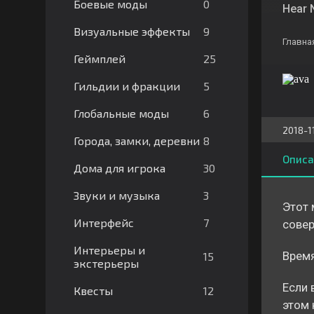
0
Боевые моды
Hear N
9
Визуальные эффекты
Главна
25
Геймплей
5
Гильдии и фракции
6
Глобальные моды
2018-11
8
Города, замки, деревни
Описа
30
Дома для игрока
3
Звуки и музыка
Этот 
7
Интерфейс
совер
Интерьеры и
Время
15
экстерьеры
Если 
12
Квесты
этом 