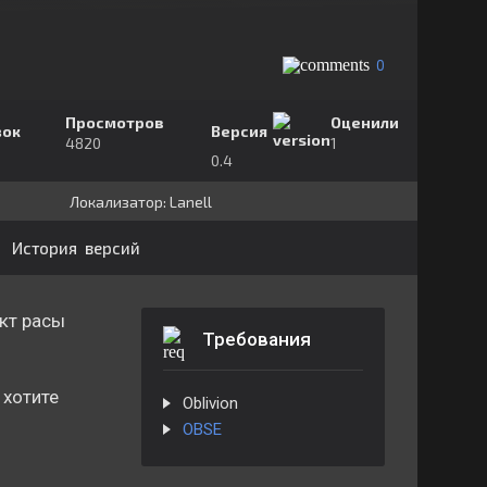
0
Просмотров
Оценили
зок
Версия
4820
1
0.4
Локализатор:
⁣⁣⁣Lanell
История версий
кт расы
Требования
 хотите
Oblivion
OBSE