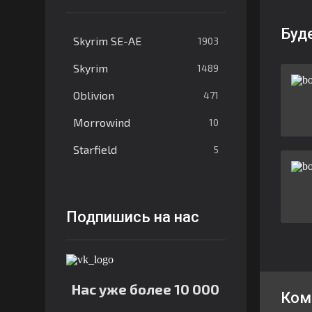
Буд
Skyrim SE-AE
1903
Skyrim
1489
Oblivion
471
Morrowind
10
Starfield
5
Подпишись на нас
Нас уже более 10 000
Ком