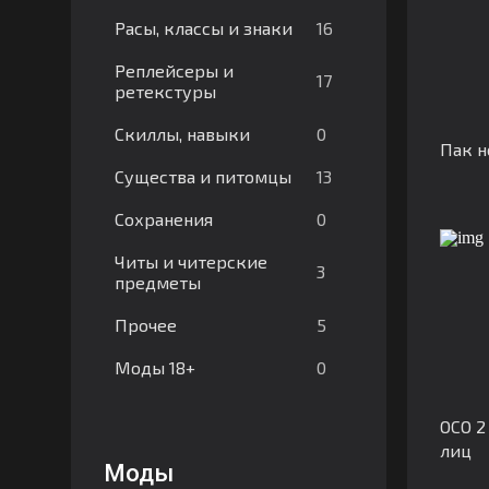
16
Расы, классы и знаки
Реплейсеры и
17
ретекстуры
0
Скиллы, навыки
Пак н
13
Существа и питомцы
0
Сохранения
Читы и читерские
3
предметы
5
Прочее
0
Моды 18+
OCO 2
лиц
Моды