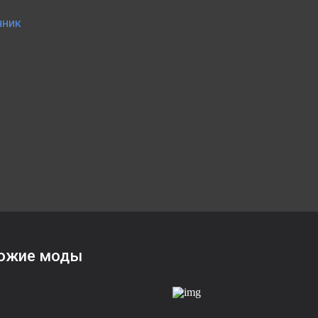
чник
ожие моды