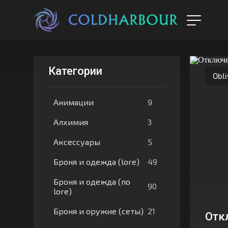
Категории
Obli
9
Анимации
3
Алхимия
5
Аксессуары
49
Броня и одежда (lore)
Броня и одежда (no
90
lore)
21
Броня и оружие (сеты)
Отк