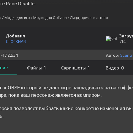
re Race Disabler
я
/ Моды для игр
/ Моды для Oblivion
/ Лица, прически, тело
Добавил
Загру
GLOCKNAR
714
1-17 22:34
Автор:
Scanti
ние
Файлы 1
Скриншоты 1
Видео 0
н к OBSE который не дает игре накладывать на вас эффе
ра, пока ваш персонаж является вампиром.
ерсия позволяет выбрать какие конкретно изменения вы
ь.