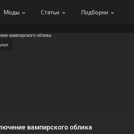
Моды
Статьи
Подборки
vion
лючение вампирского облика