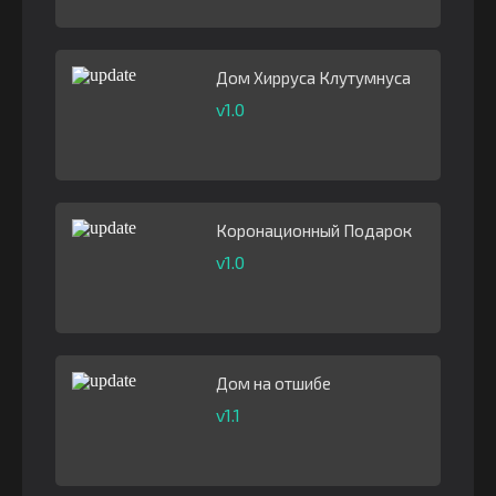
Дом Хирруса Клутумнуса
v1.0
Коронационный Подарок
v1.0
Дом на отшибе
v1.1