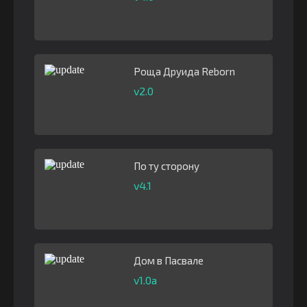
Роща Друида Reborn
v2.0
По ту сторону
v4.1
Дом в Пасвале
v1.0a