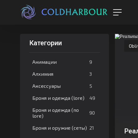
Категории
Obli
9
Анимации
3
Алхимия
5
Аксессуары
49
Броня и одежда (lore)
Броня и одежда (no
90
lore)
21
Броня и оружие (сеты)
Реа