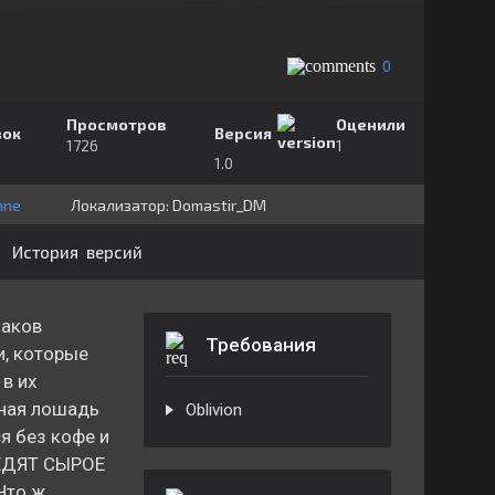
0
Просмотров
Оценили
зок
Версия
1726
1
1.0
nne
Локализатор:
⁣⁣⁣Domastir_DM
История версий
лаков
Требования
и, которые
в их
дная лошадь
Oblivion
я без кофе и
 ЕДЯТ СЫРОЕ
то ж,