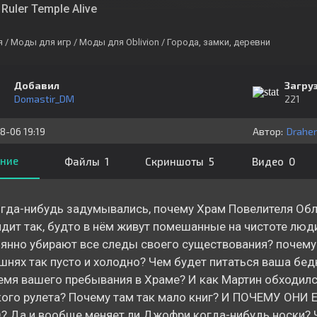
Ruler Temple Alive
я
/ Моды для игр
/ Моды для Oblivion
/ Города, замки, деревни
Добавил
Загру
Domastir_DM
221
8-06 19:19
Автор:
Drahe
ние
Файлы 1
Скриншоты 5
Видео 0
гда-нибудь задумывались, почему Храм Повелителя Об
дит так, будто в нём живут помешанные на чистоте люд
янно убирают все следы своего существования? почему 
нях так пусто и холодно? Чем будет питаться ваша бе
емя вашего пребывания в Храме? И как Мартин обходилс
ого рулета? Почему там так мало книг? И ПОЧЕМУ ОНИ
 Да и вообще меняет ли Джофри когда-нибудь носки? Ч