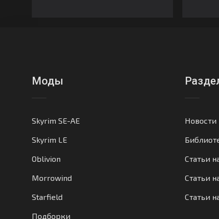
Моды
Разде
Skyrim SE-AE
Новости
Skyrim LE
Библиот
Oblivion
Статьи н
Morrowind
Статьи на
Starfield
Статьи н
Подборки