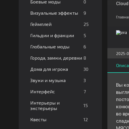
0
Боевые моды
Cloud 
9
Визуальные эффекты
Главна
25
Геймплей
5
Гильдии и фракции
6
Глобальные моды
2025-0
8
Города, замки, деревни
Описа
30
Дома для игрока
3
Звуки и музыка
Вы ко
7
Интерфейс
выгля
посто
Интерьеры и
15
конюш
экстерьеры
во вр
12
Квесты
сладк
МЯСО?