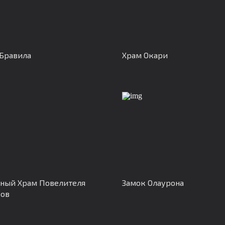
Бравила
Храм Окари
ный Храм Повелителя
Замок Олаурона
ков