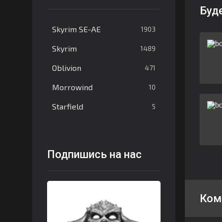
Буд
Skyrim SE-AE
1903
Skyrim
1489
Oblivion
471
Morrowind
10
Starfield
5
Подпишись на нас
Ком