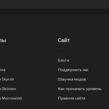
лы
Сайт
Блоги
ека
Поддержать нас
а Skyrim
Озвучка модов
 Oblivion
Как прокачать уровень
а Morrowind
Правила сайта