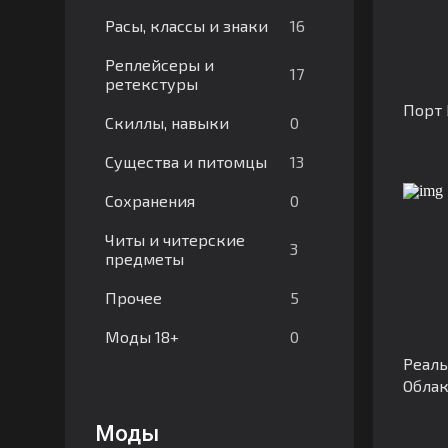
16
Расы, классы и знаки
Реплейсеры и
17
ретекстуры
Порт 
0
Скиллы, навыки
13
Существа и питомцы
0
Сохранения
Читы и читерские
3
предметы
5
Прочее
0
Моды 18+
Реаль
Обла
Моды